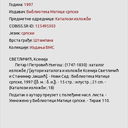
Година:
1997
Издавач:
Библиотека Матице српске
Предметне одреднице:
Каталози изложби
COBISS.SR-ID:
125495303
Језик:
српски
Врста грађе:
Штампана
Колекције:
Издања БМС
СВЕТЛИЧИЋ
,
Ксенија
Петар
I
Петровић
Његош
: (1747-1830) :
каталог
изложбе
/ [
аутори
каталога
и
изложбе
Ксенија
Светличић
и
Станимир
Јакшић
]. -
Нови
Сад :
Библиотека
Матице
српске
, 1997 ([б. м. : б. и.]). - 15 стр. :
илустр
. ; 21 cm. -
(
Каталози
изложби
; 18)
Податак о аутору преузет с полеђине насл. листа. -
Умножено у Библиотеци Матице српске. - Тираж 110.