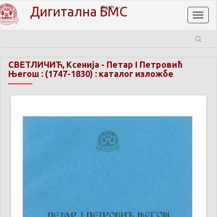
Дигитална БМС
ЋИР
Toggl
naviga
СВЕТЛИЧИЋ, Ксенија
-
Петар I Петровић
Његош : (1747-1830) : каталог изложбе