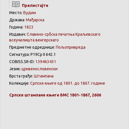
Прелистајте
Место:
Будим
Држава:
Мађарска
Година:
1823
Издавач:
Славено-србска печатња Краљевскаго
всеучилишта венгерскаго
Предметне одреднице:
Пољопривреда
Сигнатура: Р19Ср II 642.1
COBISS.SR-ID:
139463431
Језик:
црквенословенски
Врста грађе:
Штампана
Колекције:
Српске књиге од 1801. до 1867. године
Српске
штампане
књиге
БМС 1801-1867, 2606