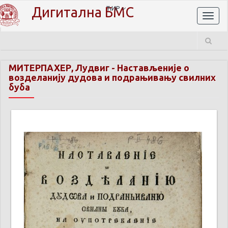
Дигитална БМС
ЋИР
Toggl
naviga
МИТЕРПАХЕР, Лудвиг
-
Настављеније о
возделанију дудова и подрањивању свилних
буба