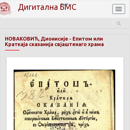
Дигитална БМС
ЋИР
Toggl
naviga
НОВАКОВИЋ, Дионисије
-
Епитом или
Краткаја сказанија свјаштенаго храма