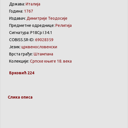
Држава:
Италија
Година:
1767
Издавач:
Димитрије Теодосије
Предметне одреднице:
Религија
Сигнатура: Р18Ср I 34.1
COBISS.SR-ID:
69028359
Језик:
црквенословенски
Врста грађе:
Штампана
Колекције:
Српске књиге 18. века
Брковић
224
Слика описа