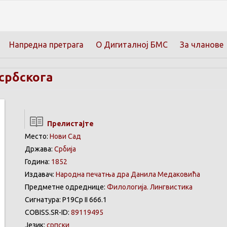
Напредна претрага
О Дигиталној БМС
За чланове
 србскога
Прелистајте
Место:
Нови Сад
Држава:
Србија
Година:
1852
Издавач:
Народна печатња дра Данила Медаковића
Предметне одреднице:
Филологија. Лингвистика
Сигнатура: Р19Ср II 666.1
COBISS.SR-ID:
89119495
Језик:
српски