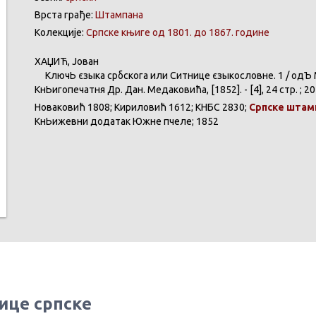
Врста грађе:
Штампана
Колекције:
Српске књиге од 1801. до 1867. године
ХАЏИЋ
,
Јован
КлючЬ
єзыка
србскога
или
Ситнице
єзыкословне
. 1 / одЪ
КнЬигопечатня
Др
. Дан.
Медаковића
, [1852]. - [4], 24 стр. ; 2
Новаковић
1808;
Кириловић
1612;
КНБС
2830;
Српске
штам
КнЬижевни
додатак
Южне
пчеле
; 1852
ице српске