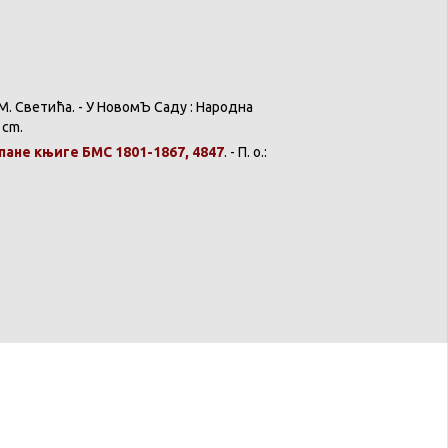
 М.
Светића
. - У
НовомЪ
Саду
:
Народна
0 cm.
пане
књиге
БМС 1801-1867, 4847
. - П. о.: