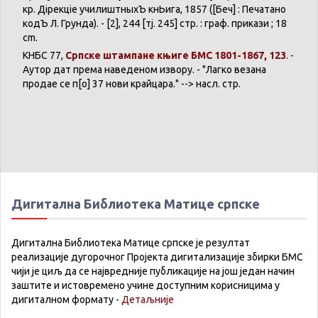
кр
.
Дірекціе
училиштныхЪ
кнЬига
, 1857 ([Беч] :
Печатано
кодЪ
Л.
Грунда
). - [2], 244 [
тј
. 245] стр. :
граф
.
прикази
; 18
cm.
КНБС
77,
Српске
штампане
књиге
БМС 1801-1867, 123
. -
Аутор
дат
према
наведеном
извору
. - "
Лагко
везана
продае
се
п[о] 37
нови
крайцара
." -->
насл
. стр.
Дигитална Библиотека Матице српске
Дигитална Библиотека Матице српске је резултат
реализације дугорочног Пројекта дигитализације збирки БМС
чији је циљ да се највредније публикације на још један начин
заштите и истовремено учине доступним корисницима у
дигиталном формату -
Детаљније