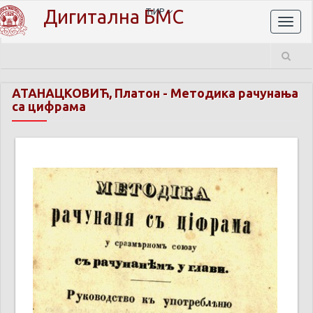
Дигитална БМС
ЋИР
Toggl
naviga
АТАНАЦКОВИЋ, Платон
-
Методика рачунања
са цифрама