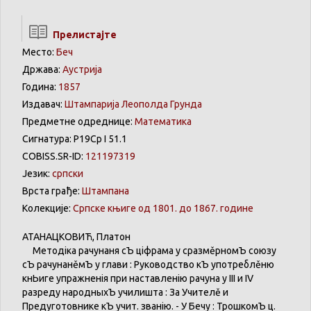
Прелистајте
Место:
Беч
Држава:
Аустрија
Година:
1857
Издавач:
Штампарија Леополда Грунда
Предметне одреднице:
Математика
Сигнатура: Р19Ср I 51.1
COBISS.SR-ID:
121197319
Језик:
српски
Врста грађе:
Штампана
Колекције:
Српске књиге од 1801. до 1867. године
АТАНАЦКОВИЋ
,
Платон
Методіка
рачунаня
сЪ
ціфрама
у
сразмěрномЪ
союзу
сЪ
рачунанěмЪ
у
глави
:
Руководство
кЪ
употреблěню
кнЬиге
упражненія
при
наставленію
рачуна
у III и IV
разреду
народныхЪ
училишта
:
За
Учителě
и
Предуготовнике
кЪ
учит
.
званію
. - У
Бечу
:
ТрошкомЪ
ц.