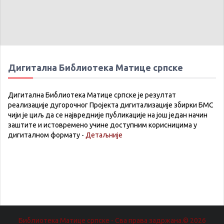
Дигитална Библиотека Матице српске
Дигитална Библиотека Матице српске је резултат
реализације дугорочног Пројекта дигитализације збирки БМС
чији је циљ да се највредније публикације на још један начин
заштите и истовремено учине доступним корисницима у
дигиталном формату -
Детаљније
Библиотека Матице српске - Сва права задржана.© 2026