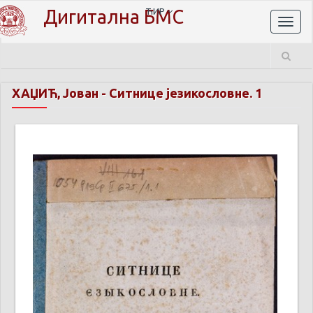
Дигитална БМС
ЋИР
Toggl
naviga
ХАЏИЋ, Јован
-
Ситнице језикословне. 1