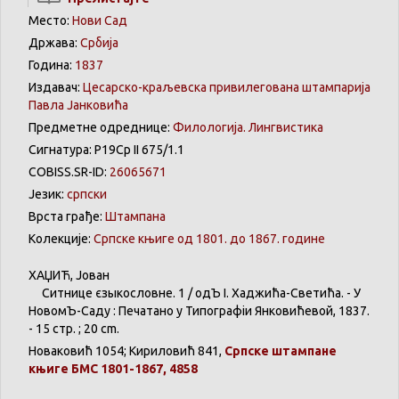
Место:
Нови Сад
Држава:
Србија
Година:
1837
Издавач:
Цесарско-краљевска привилегована штампарија
Павла Јанковића
Предметне одреднице:
Филологија. Лингвистика
Сигнатура: Р19Ср II 675/1.1
COBISS.SR-ID:
26065671
Језик:
српски
Врста грађе:
Штампана
Колекције:
Српске књиге од 1801. до 1867. године
ХАЏИЋ
,
Јован
Ситнице
єзыкословне
. 1 / одЪ І.
Хаджића-Светића
. - У
НовомЪ-Саду
:
Печатано
у
Типографіи
Янковићевой
, 1837.
- 15 стр. ; 20 cm.
Новаковић
1054;
Кириловић
841,
Српске
штампане
књиге
БМС 1801-1867, 4858