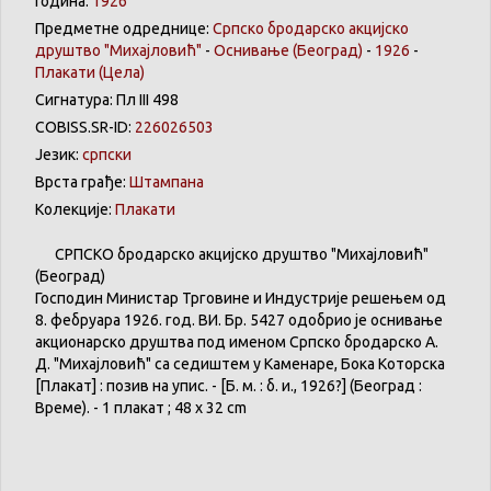
Година:
1926
Предметне одреднице:
Српско бродарско акцијско
друштво "Михајловић"
-
Оснивање (Београд)
-
1926
-
Плакати
(Цела)
Сигнатура: Пл III 498
COBISS.SR-ID:
226026503
Језик:
српски
Врста грађе:
Штампана
Колекције:
Плакати
СРПСКО
бродарско
акцијско
друштво
"
Михајловић
"
(
Београд
)
Господин
Министар
Трговине
и
Индустрије
решењем
од
8.
фебруара
1926. год.
ВИ
.
Бр
. 5427
одобрио
је
оснивање
акционарско
друштва
под
именом
Српско
бродарско
А.
Д. "
Михајловић
"
са
седиштем
у
Каменаре
,
Бока
Которска
[
Плакат
] :
позив
на
упис
. - [Б. м. : б. и., 1926?] (
Београд
:
Време
). - 1
плакат
; 48 x 32 cm