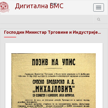
Дигитална БМС
ЋИР
Toggl
naviga
Господин Министар Трговине и Индустрије...