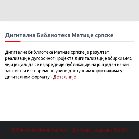
Дигитална Библиотека Матице српске
Дигитална Библиотека Матице српске је резултат
реализације дугорочног Пројекта дигитализације збирки БМС
чији је циљ да се највредније публикације на још један начин
заштите и истовремено учине доступним корисницима у
дигиталном формату -
Детаљније
Библиотека Матице српске - Сва права задржана.© 2026