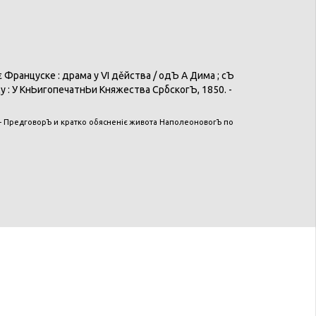
є
Француске
:
драма
у VI
дěйства
/ одЪ А
Дима
;
сЪ
ду
: У
КнЬигопечатнЬи
Княжества
СрбскогЪ
, 1850. -
 -
ПредговорЪ
и
кратко
обясненіє
живота
НаполеоновогЪ
по