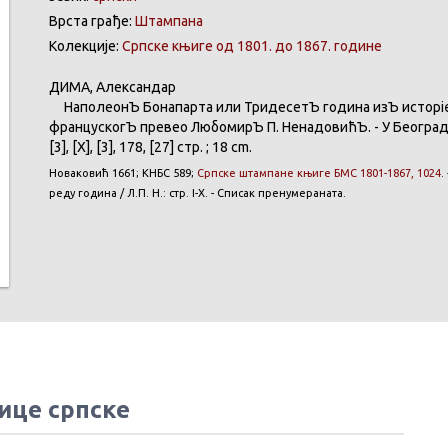
Врста грађе:
Штампана
Колекције:
Српске књиге од 1801. до 1867. године
ДИМА
,
Александар
НаполеонЪ
Бонапарта
или
ТридесетЪ
година
изЪ
исторі
францускогЪ
превео
ЛюбомирЪ
П.
НенадовићЪ
. - У
Београ
[3], [X], [3], 178, [27] стр. ; 18 cm.
Новаковић
1661;
КНБС
589;
Српске
штампане
књиге
БМС 1801-1867, 1024
.
реду
година
/ Л.П. Н.: стр. I-X. -
Списак
пренумераната
.
ице српске