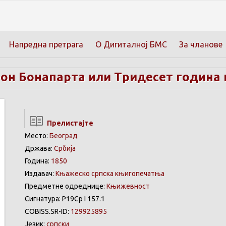
Напредна претрага
О Дигиталној БМС
За чланове
он Бонапарта или Тридесет година 
Прелистајте
Место:
Београд
Држава:
Србија
Година:
1850
Издавач:
Књажеско српска књигопечатња
Предметне одреднице:
Књижевност
Сигнатура: Р19Ср I 157.1
COBISS.SR-ID:
129925895
Језик:
српски