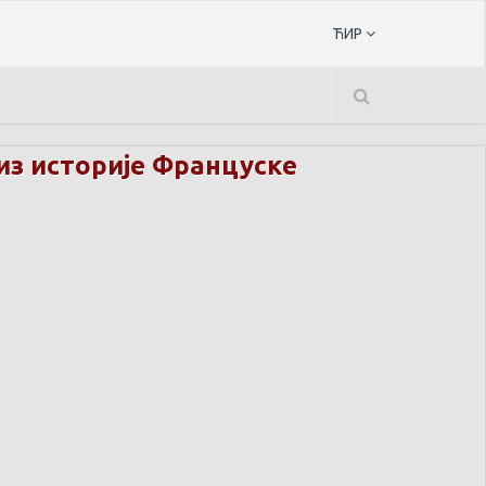
ЋИР
из историје Француске