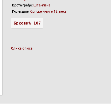
Врста грађе:
Штампана
Колекције:
Српске књиге 18. века
Брковић
 107
Слика описа