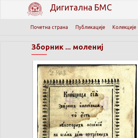
Дигитална БМС
Почетна страна
Публикације
Колекције
Зборник ... молениј