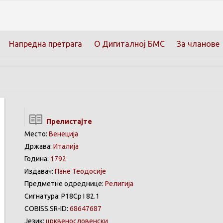
Напредна претрага
О Дигиталној БМС
За чланове
Прелистајте
Место:
Венеција
Држава:
Италија
Година:
1792
Издавач:
Пане Теодосије
Предметне одреднице:
Религија
Сигнатура: Р18Ср I 82.1
COBISS.SR-ID:
68647687
Језик:
црквенословенски