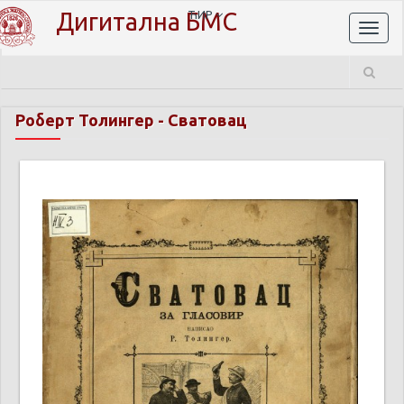
Дигитална БМС
ЋИР
Toggl
naviga
Роберт Толингер
-
Сватовац