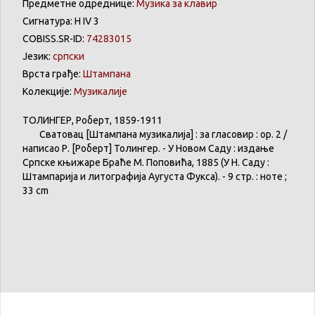
Предметне одреднице:
Музика за клавир
Сигнатура: Н IV 3
COBISS.SR-ID:
74283015
Језик:
српски
Врста грађе:
Штампана
Колекције:
Музикалије
ТОЛИНГЕР
,
Роберт
, 1859-1911
Сватовац
[
Штампана
музикалија
] :
за
гласовир
: op. 2 /
написао
Р. [
Роберт
]
Толингер
. - У
Новом
Саду
:
издање
Српске
књижаре
Браће
М.
Поповића
, 1885 (У Н.
Саду
:
Штампарија
и
литографија
Аугуста
Фукса
). - 9 стр. :
ноте
;
33 cm