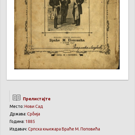
Прелистајте
Место:
Нови Сад
Држава:
Србија
Година:
1885
Издавач:
Српскa књижарa Браће М. Поповића