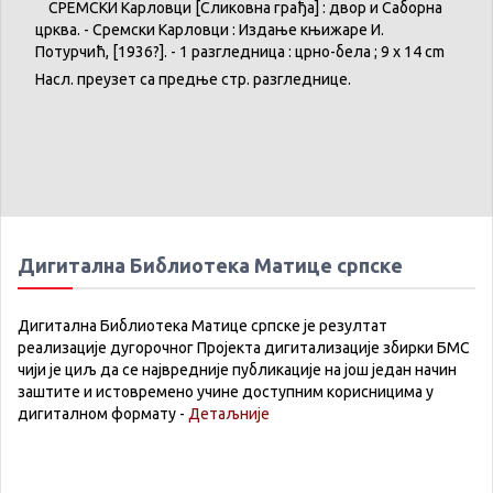
СРЕМСКИ
Карловци
[
Сликовна
грађа
] :
двор
и
Саборна
црква
. -
Сремски
Карловци
:
Издање
књижаре
И.
Потурчић
, [1936?]. - 1
разгледница
:
црно-бела
; 9 x 14 cm
Насл
.
преузет
са
предње
стр.
разгледнице
.
Дигитална Библиотека Матице српске
Дигитална Библиотека Матице српске је резултат
реализације дугорочног Пројекта дигитализације збирки БМС
чији је циљ да се највредније публикације на још један начин
заштите и истовремено учине доступним корисницима у
дигиталном формату -
Детаљније