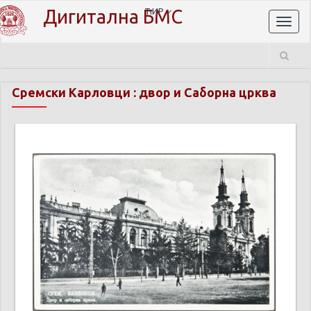
Дигитална БМС
ЋИР
Toggl
naviga
Сремски Карловци : двор и Саборна црква