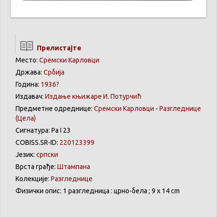
Прелистајте
Место:
Сремски Карловци
Држава:
Србија
Година:
1936?
Издавач:
Издање књижаре И. Потурчић
Предметне одреднице:
Сремски Карловци
-
Разгледнице
(Цела)
Сигнатура: Ра I 23
COBISS.SR-ID:
220123399
Језик:
српски
Врста грађе:
Штампана
Колекције:
Разгледнице
Физички опис: 1 разгледница : црно-бела ; 9 x 14 cm