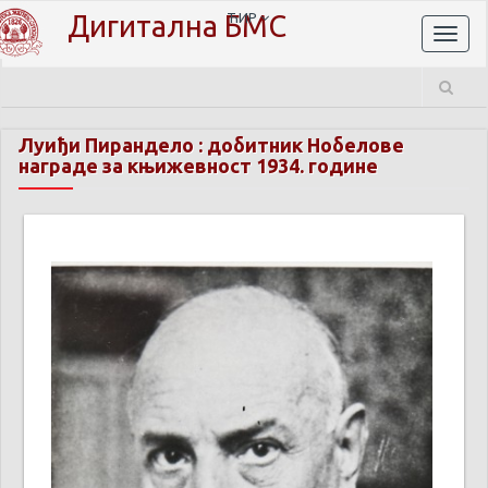
Дигитална БМС
ЋИР
Toggl
naviga
Луиђи Пирандело : добитник Нобелове
награде за књижевност 1934. године