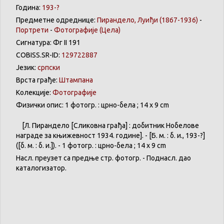
Година:
193-?
Предметне одреднице:
Пирандело, Луиђи (1867-1936)
-
Портрети
-
Фотографије
(Цела)
Сигнатура: Фг II 191
COBISS.SR-ID:
129722887
Језик:
српски
Врста грађе:
Штампана
Колекције:
Фотографије
Физички опис: 1 фотогр. : црно-бела ; 14 x 9 cm
[Л.
Пирандело
[
Сликовна
грађа
] :
добитник
Нобелове
награде
за
књижевност
1934.
године
]. - [Б. м. : б. и., 193-?]
([б. м. : б. и.]). - 1
фотогр
. :
црно-бела
; 14 x 9 cm
Насл
.
преузет
са
предње
стр.
фотогр
. -
Поднасл
. дао
каталогизатор
.