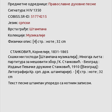
Предметне одреднице:
Православне духовне песме
Сигнатура: Н IV 1350
COBISS.SR-ID:
51774215
Језик:
српски
Врста грађе:
Штампана
Колекције:
Музикалије
Физички опис: [4] стр. : ноте ; 32 cm
СТАНКОВИЋ
,
Корнелије
, 1831-1865
Скажи
ми
господи
[
Штампана
музикалија
] ;
Многаја
љета
:
партитура
за
мешовити
збор
/ К.
Станковић
. -
Београд
:
Издање
Певачке
дружине
Станковић
, 1910 ([
Београд
] :
Литографија
Кр
. срп. држ.
штампарије
). - [4] стр. :
ноте
; 32
cm
Текст песме штампан упоредо са нотним записом.