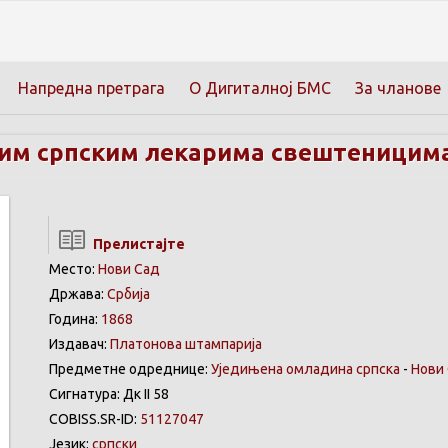
Напредна претрага
О Дигиталној БМС
За чланове
им српским лекарима свештеницима 
Прелистајте
Место:
Нови Сад
Држава:
Србија
Година:
1868
Издавач:
Платонова штампарија
Предметне одреднице:
Уједињена омладина српска
-
Нови
Сигнатура: Дк II 58
COBISS.SR-ID:
51127047
Језик:
српски