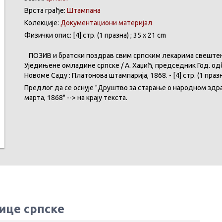
Врста грађе:
Штампана
Колекције:
Документациони материјал
Физички опис: [4] стр. (1 празна) ; 35 x 21 cm
ПОЗИВ
и
братски
поздрав
свим
српским
лекарима
свеште
Уједињене
омладине
српске
/ А.
Хаџић
,
председник
Год.
од
Новоме
Саду
:
Платонова
штампарија
, 1868. - [4] стр. (1
праз
Предлог
да
се
оснује
"
Друштво
за
старање
о
народном
здр
марта
, 1868" -->
на
крају
текста
.
ице српске