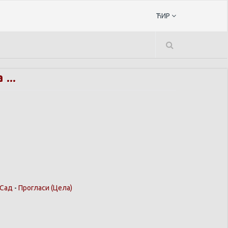
ЋИР
...
 Сад
-
Прогласи
(Цела)