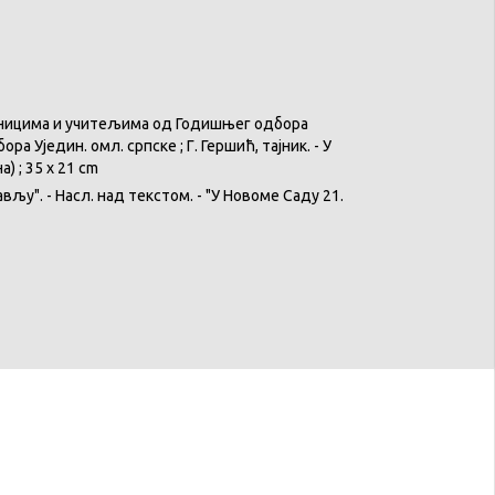
ницима
и
учитељима
од
Годишњег
одбора
бора
Уједин
. омл.
српске
; Г.
Гершић
,
тајник
. - У
на
) ; 35 x 21 cm
ављу
". -
Насл
. над
текстом
. - "У
Новоме
Саду
21.