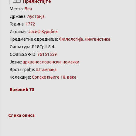
Прелистајте
Место:
Беч
Држава:
Аустрија
Година:
1772
Издавач:
Јосиф Курцбек
Предметне одреднице:
Филологија. Лингвистика
Сигнатура: Р18Ср II 8.4
COBISS.SR-ID:
76151559
Језик:
црквенословенски, немачки
Врста грађе:
Штампана
Колекције:
Српске књиге 18. века
Брковић
70
Слика описа