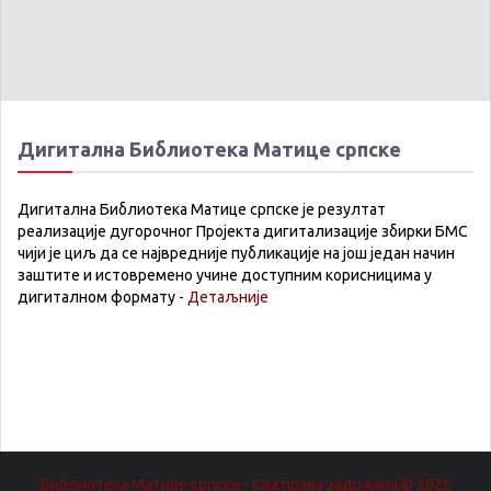
Дигитална Библиотека Матице српске
Дигитална Библиотека Матице српске је резултат
реализације дугорочног Пројекта дигитализације збирки БМС
чији је циљ да се највредније публикације на још један начин
заштите и истовремено учине доступним корисницима у
дигиталном формату -
Детаљније
Библиотека Матице српске - Сва права задржана.© 2026