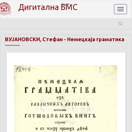
Дигитална БМС
ЋИР
Toggl
naviga
ВУЈАНОВСКИ, Стефан
-
Немецкаја граматика