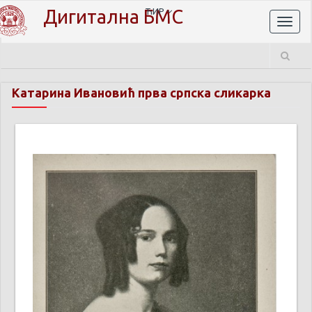
Дигитална БМС
ЋИР
Toggl
naviga
Катарина Ивановић прва српска сликарка