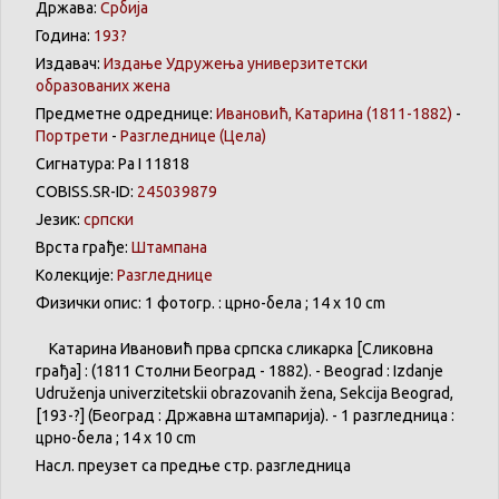
Држава:
Србија
Година:
193?
Издавач:
Издање Удружења универзитетски
образованих жена
Предметне одреднице:
Ивановић, Катарина (1811-1882)
-
Портрети
-
Разгледнице
(Цела)
Сигнатура: Ра I 11818
COBISS.SR-ID:
245039879
Језик:
српски
Врста грађе:
Штампана
Колекције:
Разгледнице
Физички опис: 1 фотогр. : црно-бела ; 14 x 10 cm
Кaтарина
Ивановић
прва
српска
сликарка
[
Сликовна
грађа
] : (1811
Столни
Београд
- 1882). -
Beograd
:
Izdanje
Udruženja
univerzitetskii
obrazovanih
žena
,
Sekcija
Beograd
,
[193-?] (
Београд
:
Државна
штампарија
). - 1 разгледница :
црно-бела
; 14 x 10 cm
Насл
.
преузет
са
предње
стр. разгледница