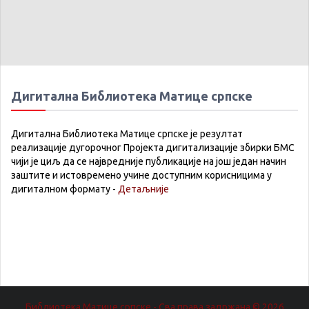
Дигитална Библиотека Матице српске
Дигитална Библиотека Матице српске је резултат
реализације дугорочног Пројекта дигитализације збирки БМС
чији је циљ да се највредније публикације на још један начин
заштите и истовремено учине доступним корисницима у
дигиталном формату -
Детаљније
Библиотека Матице српске - Сва права задржана.© 2026