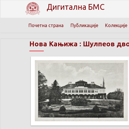
Дигитална БМС
Почетна страна
Публикације
Колекције
Нова Кањижа : Шулпеов дв