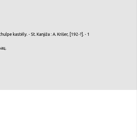
chulpe
kastély
. - St.
Kanjiža
: A.
Krišer
, [192-?]. - 1
вац
.