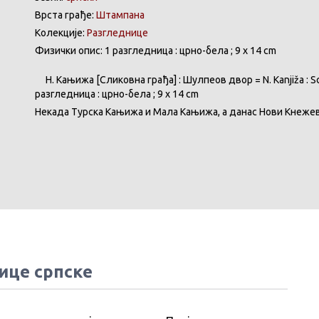
Врста грађе:
Штампана
Колекције:
Разгледнице
Физички опис: 1 разгледница : црно-бела ; 9 x 14 cm
Н.
Кањижа
[
Сликовна
грађа
] :
Шулпеов
двор
= N.
Kanjiža
:
S
разгледница
:
црно-бела
; 9 x 14 cm
Некада
Турска
Кањижа
и
Мала
Кањижа
, а
данас
Нови
Кнеже
ице српске