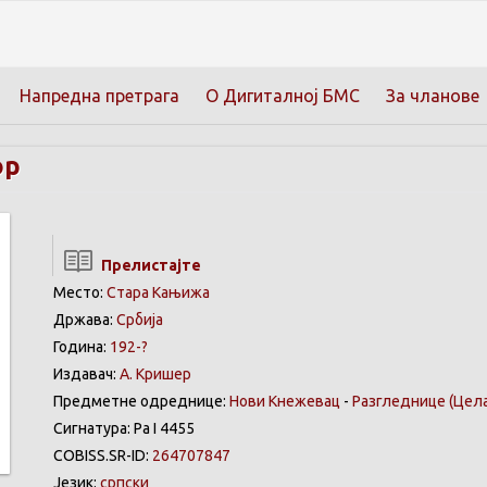
Напредна претрага
О Дигиталној БМС
За чланове
ор
Прелистајте
Место:
Стара Кањижа
Држава:
Србија
Година:
192-?
Издавач:
А. Кришер
Предметне одреднице:
Нови Кнежевац
-
Разгледнице
(Цела
Сигнатура: Ра I 4455
COBISS.SR-ID:
264707847
Језик:
српски