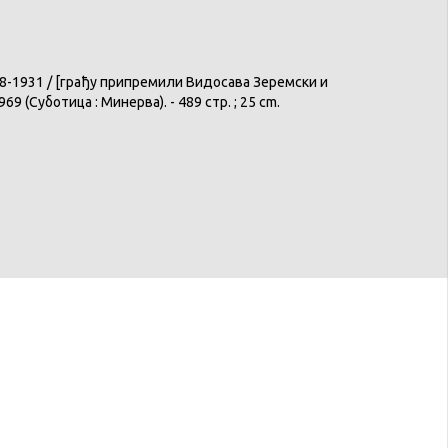
18-1931 / [
грађу
припремили
Видосава
Зеремски
и
1969 (
Суботица
:
Минерва
). - 489 стр. ; 25 cm.