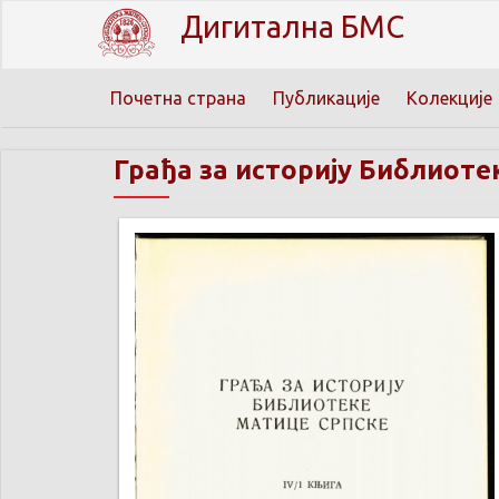
Дигитална БМС
Почетна страна
Публикације
Колекције
Грађа за историју Библиотек