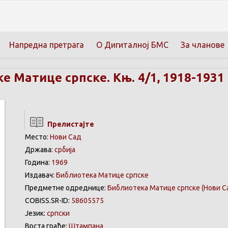
Напредна претрага
О Дигиталној БМС
За чланове
е Матице српске. Књ. 4/1, 1918-1931
Прелистајте
Место:
Нови Сад
Држава:
србија
Година:
1969
Издавач:
Библиотека Матице српске
Предметне одреднице:
Библиотека Матице српске (Нови С
COBISS.SR-ID:
58605575
Језик:
српски
Врста грађе:
Штампана