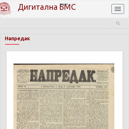
Дигитална БМС
ЋИР
Toggl
naviga
Напредак