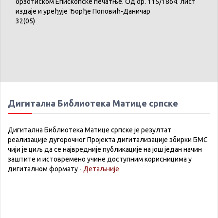
брзотиском
Епископске
печатње
.
Од
бр
. 115/1864.
лист
издаје
и
уређује
Ђорђе
Поповић-Даничар
32(05)
Дигитална Библиотека Матице српске
Дигитална Библиотека Матице српске је резултат
реализације дугорочног Пројекта дигитализације збирки БМС
чији је циљ да се највредније публикације на још један начин
заштите и истовремено учине доступним корисницима у
дигиталном формату -
Детаљније