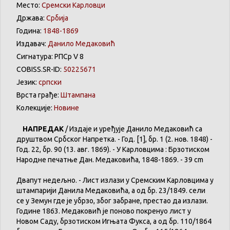
Место:
Сремски Карловци
Држава:
Србија
Година:
1848-1869
Издавач:
Данилo Медаковић
Сигнатура: РПСр V 8
COBISS.SR-ID:
50225671
Језик:
српски
Врста грађе:
Штампана
Колекције:
Новине
НАПРЕДАК
/
Издаје
и
уређује
Данило
Медаковић
са
друштвом
Србског
Напретка
. - Год. [1],
бр
. 1 (2. нов. 1848) -
Год. 22,
бр
. 90 (13. авг. 1869). - У
Карловцима
:
Брзотиском
Народне
печатње
Дан.
Медаковића
, 1848-1869. - 39 cm
Двапут
недељно
. -
Лист
излази
у
Сремским
Карловцима
у
штампарији
Данила
Медаковића
, а
од
бр
. 23/1849.
сели
се
у
Земун
где
је
убрзо
,
због
забране
,
престао
да
излази
.
Године
1863.
Медаковић
је
поново
покренуо
лист
у
Новом
Саду
,
брзотиском
Игњата
Фукса
, а
од
бр
. 110/1864