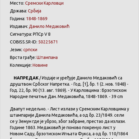
Место:
Сремски Карловци
Држава:
Србија
Година:
1848-1869
Издавач:
Данилo Медаковић
Сигнатура: РПСр V 8
COBISS.SR-ID:
50225671
Језик:
српски
Врста грађе:
Штампана
Колекције:
Новине
НАПРЕДАК
/
Издаје
и
уређује
Данило
Медаковић
са
друштвом
Србског
Напретка
. - Год. [1],
бр
. 1 (2. нов. 1848) -
Год. 22,
бр
. 90 (13. авг. 1869). - У
Карловцима
:
Брзотиском
Народне
печатње
Дан.
Медаковића
, 1848-1869. - 39 cm
Двапут
недељно
. -
Лист
излази
у
Сремским
Карловцима
у
штампарији
Данила
Медаковића
, а
од
бр
. 23/1849.
сели
се
у
Земун
где
је
убрзо
,
због
забране
,
престао
да
излази
.
Године
1863.
Медаковић
је
поново
покренуо
лист
у
Новом
Саду
,
брзотиском
Игњата
Фукса
, а
од
бр
. 110/1864