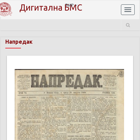
Дигитална БМС
ЋИР
Toggl
naviga
Напредак