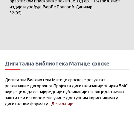
брзотиском
Епископске
печатње
.
Од
бр
. 115/1864.
лист
издаје
и
уређује
Ђорђе
Поповић-Даничар
32(05)
Дигитална Библиотека Матице српске
Дигитална Библиотека Матице српске је резултат
реализације дугорочног Пројекта дигитализације збирки БМС
чији је циљ да се највредније публикације на још један начин
заштите и истовремено учине доступним корисницима у
дигиталном формату -
Детаљније