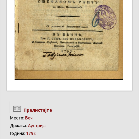
Прелистајте
Место:
Беч
Држава:
Аустрија
Година:
1792