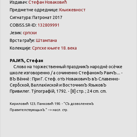
Издавач:
Стефан Новаковић
Предметне одреднице:
Књижевност
Сигнатура: Патронат 2017
COBISS.SR-ID:
132809991
Језик:
српски
Врста грађе:
Штампана
Колекције:
Српске књиге 18. века
РАЈИЋ
,
Стефан
Слово
на
торжественный
праздникЪ
народнě
осěчке
школе
изговоренно
/ а
сочиненно
СтефаномЪ
РаичЪ
.... -
ВЪ
Вěннě
: При Г.
Стеф
. отЬ
НоваковичЪ
вЪ
Славенно-
Сербской
,
Валлахїиской
и
ВосточнихЪ
ЯзыковЪ
Привилег
.
Тýпографїй
, 1792. - [8] стр. ; 24 cm. cm.
Кириловић
123;
Панковић
190. - "
СЪ
дозволенемЪ
ПравителствующыхЪ
." -->
насл
. стр.