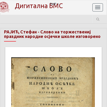
Дигитална БМС
ЋИР
Toggl
naviga
РАЈИЋ, Стефан
-
Слово на торжествениј
праздник народне осјечке школе изговорено