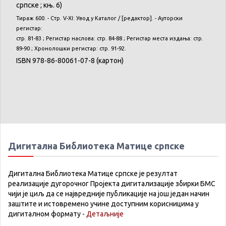
српске
;
књ
. 6)
Тираж
600. - Стр. V-XI:
Увод
у
Каталог
/ [
редактор
]. -
Ауторски
регистар
:
стр. 81-83 ;
Регистар
наслова
: стр. 84-88 ;
Регистар
места
издања
: стр.
89-90 ;
Хронолошки
регистар
: стр. 91-92.
ISBN 978-86-80061-07-8 (
картон
)
Дигитална Библиотека Матице српске
Дигитална Библиотека Матице српске је резултат
реализације дугорочног Пројекта дигитализације збирки БМС
чији је циљ да се највредније публикације на још један начин
заштите и истовремено учине доступним корисницима у
дигиталном формату -
Детаљније