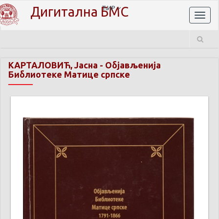
Дигитална БМС
ЋИР
Toggl
naviga
КАРТАЛОВИЋ, Јасна
-
Објављенија
Библиотеке Матице српске