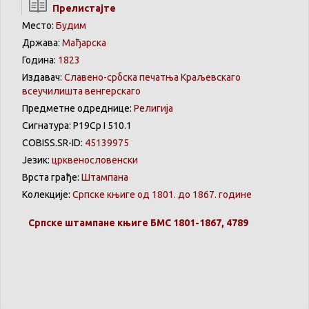
Прелистајте
Место:
Будим
Држава:
Мађарска
Година:
1823
Издавач:
Славено-србска печатња Краљевскаго
всеучилишта венгерскаго
Предметне одреднице:
Религија
Сигнатура: Р19Ср I 510.1
COBISS.SR-ID:
45139975
Језик:
црквенословенски
Врста грађе:
Штампана
Колекције:
Српске књиге од 1801. до 1867. године
Српске
штампане
књиге
БМС 1801-1867, 4789