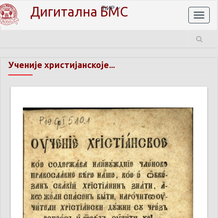
Дигитална БМС
ЋИР
Toggl
naviga
Ученије христијанскоје...