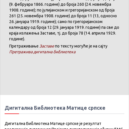
(9. феб
р
уара 1866. године) до броја 260 (24. новембра
1908. године); по јулијанском и грегоријанском од броја
261 (25. новембра 1908. године) до броја 11 (13, односно
26. јануара 1919. године); само по грегоријанском
календару
од броја 12 (29. јануара 1919. године) па све до
краја излажења Заставе,
тј.
до броја 78 (14. априла 1929.
године).
Претраживање
Заставе
по тексту могуће је на сајту
Претражива дигитална библиотека
Дигитална Библиотека Матице српске
Дигитална Библиотека Матице српске је резултат