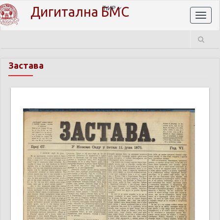
Дигитална БМС
ЋИР
Toggl
naviga
Застава