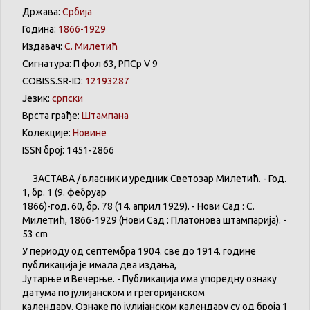
Држава:
Србија
Година:
1866-1929
Издавач:
С. Милетић
Сигнатура: П фол 63, РПСр V 9
COBISS.SR-ID:
12193287
Језик:
српски
Врста грађе:
Штампана
Колекције:
Новине
ISSN број: 1451-2866
ЗАСТАВА
/
власник
и
уредник
Светозар
Милетић
. - Год.
1,
бр
. 1 (9.
фебруар
1866)-год. 60,
бр
. 78 (14.
април
1929). -
Нови
Сад : С.
Милетић
, 1866-1929 (
Нови
Сад :
Платонова
штампарија
). -
53 cm
У
периоду
од
септембра
1904. све
до
1914.
године
публикација
је
имала
два
издања
,
Јутарње
и
Вечерње
. -
Публикација
има
упоредну
ознаку
датума
по
јулијанском
и
грегоријанском
календару
.
Ознаке по јулијанском календару су од броја 1