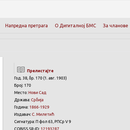
Напредна претрага
О Дигиталној БМС
За чланове
Прелистајте
Год. 38, бр. 170 (1. авг. 1903)
Број: 170
Место:
Нови Сад
Држава:
Србија
Година:
1866-1929
Издавач:
С. Милетић
Сигнатура: П фол 63, РПСр V 9
COBISS.SR-ID:
12193287