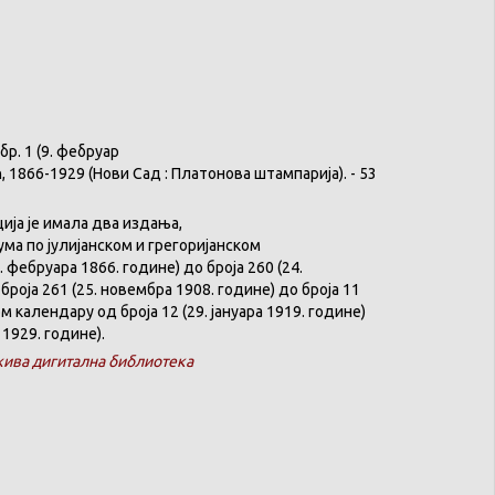
бр
. 1 (9.
фебруар
ћ
, 1866-1929 (
Нови
Сад :
Платонова
штампарија
). - 53
ција
је
имала
два
издања
,
ума
по
јулијанском
и
грегоријанском
. феб
р
уара 1866. године) до броја 260 (24.
броја 261 (25. новембра 1908. године) до броја 11
ком
календару
од броја 12 (29. јануара 1919. године)
 1929. године).
ива дигитална библиотека