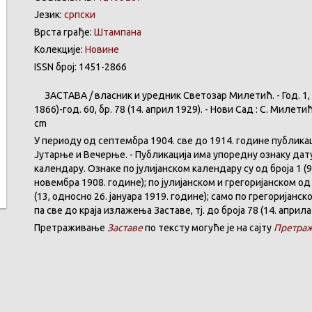
Језик:
српски
Врста грађе:
Штампана
Колекције:
Новине
ISSN број: 1451-2866
ЗАСТАВА
/
власник
и
уредник
Светозар
Милетић
. - Год. 1,
1866)-год. 60,
бр
. 78 (14.
април
1929). -
Нови
Сад : С.
Милети
cm
У
периоду
од
септембра
1904. све
до
1914.
године
публика
Јутарње
и
Вечерње
. -
Публикација
има
упоредну
ознаку
дат
календару
.
Ознаке по јулијанском календару су од броја 1 (9
новембра 1908. године); по јулијанском и грегоријанском од 
(13, односно 26. јануара 1919. године); само по грегоријанс
па све до краја излажења Заставе,
тј.
до броја 78 (14. априла
Претраживање
Заставе
по тексту могуће је на сајту
Претраж