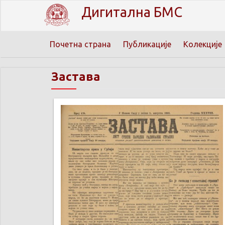
Дигитална БМС
Почетна страна
Публикације
Колекције
Застава