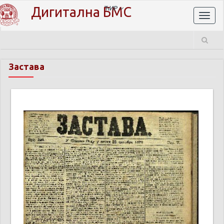
Дигитална БМС
ЋИР
Toggl
naviga
Застава