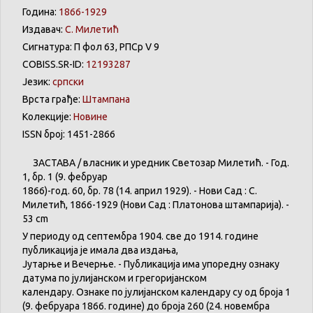
Година:
1866-1929
Издавач:
С. Милетић
Сигнатура: П фол 63, РПСр V 9
COBISS.SR-ID:
12193287
Језик:
српски
Врста грађе:
Штампана
Колекције:
Новине
ISSN број: 1451-2866
ЗАСТАВА
/
власник
и
уредник
Светозар
Милетић
. - Год.
1,
бр
. 1 (9.
фебруар
1866)-год. 60,
бр
. 78 (14.
април
1929). -
Нови
Сад : С.
Милетић
, 1866-1929 (
Нови
Сад :
Платонова
штампарија
). -
53 cm
У
периоду
од
септембра
1904. све
до
1914.
године
публикација
је
имала
два
издања
,
Јутарње
и
Вечерње
. -
Публикација
има
упоредну
ознаку
датума
по
јулијанском
и
грегоријанском
календару
.
Ознаке по јулијанском календару су од броја 1
(9. феб
р
уара 1866. године) до броја 260 (24. новембра