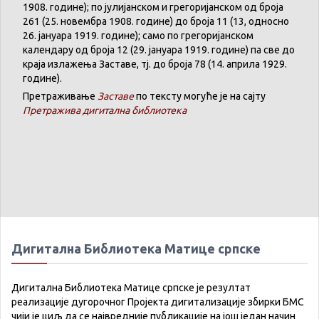
1908. године); по јулијанском и грегоријанском од броја
261 (25. новембра 1908. године) до броја 11 (13, односно
26. јануара 1919. године); само по грегоријанском
календару
од броја 12 (29. јануара 1919. године) па све до
краја излажења Заставе,
тј.
до броја 78 (14. априла 1929.
године).
Претраживање
Заставе
по тексту могуће је на сајту
Претражива дигитална библиотека
Дигитална Библиотека Матице српске
Дигитална Библиотека Матице српске је резултат
реализације дугорочног Пројекта дигитализације збирки БМС
чији је циљ да се највредније публикације на још један начин