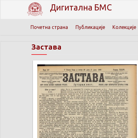
Дигитална БМС
Почетна страна
Публикације
Колекције
Застава