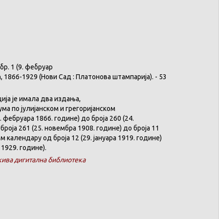
бр
. 1 (9.
фебруар
ћ
, 1866-1929 (
Нови
Сад :
Платонова
штампарија
). - 53
ција
је
имала
два
издања
,
ума
по
јулијанском
и
грегоријанском
. феб
р
уара 1866. године) до броја 260 (24.
броја 261 (25. новембра 1908. године) до броја 11
ком
календару
од броја 12 (29. јануара 1919. године)
 1929. године).
ива дигитална библиотека