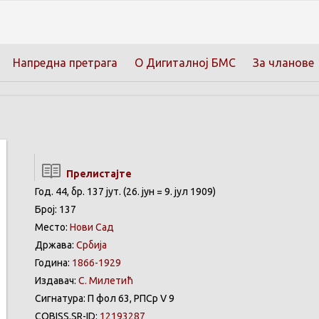
Напредна претрага
О Дигиталној БМС
За чланове
Прелистајте
Год. 44, бр. 137 јут. (26. јун = 9. јул 1909)
Број: 137
Место:
Нови Сад
Држава:
Србија
Година:
1866-1929
Издавач:
С. Милетић
Сигнатура: П фол 63, РПСр V 9
COBISS.SR-ID:
12193287