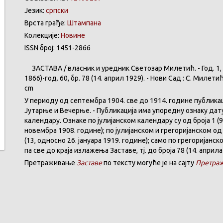
Језик:
српски
Врста грађе:
Штампана
Колекције:
Новине
ISSN број: 1451-2866
ЗАСТАВА
/
власник
и
уредник
Светозар
Милетић
. - Год. 1,
1866)-год. 60,
бр
. 78 (14.
април
1929). -
Нови
Сад : С.
Милети
cm
У
периоду
од
септембра
1904. све
до
1914.
године
публика
Јутарње
и
Вечерње
. -
Публикација
има
упоредну
ознаку
дат
календару
.
Ознаке по јулијанском календару су од броја 1 (9
новембра 1908. године); по јулијанском и грегоријанском од 
(13, односно 26. јануара 1919. године); само по грегоријанс
па све до краја излажења Заставе,
тј.
до броја 78 (14. априла
Претраживање
Заставе
по тексту могуће је на сајту
Претраж