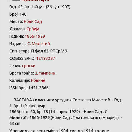
Год. 42, бр. 140 јут. (26. јун 1907)
Број: 140
Место:
Нови Сад
Држава:
Србија
Година:
1866-1929
Издавач:
С. Милетић
Сигнатура: П фол 63, РПСр V 9
COBISS.SR-ID:
12193287
Језик:
српски
Врста грађе:
Штампана
Колекције:
Новине
ISSN број: 1451-2866
ЗАСТАВА
/
власник
и
уредник
Светозар
Милетић
. - Год.
1,
бр
. 1 (9.
фебруар
1866)-год. 60,
бр
. 78 (14.
април
1929). -
Нови
Сад : С.
Милетић
, 1866-1929 (
Нови
Сад :
Платонова
штампарија
). -
53 cm
У
периоду
од
септембра
1904. све
до
1914.
године