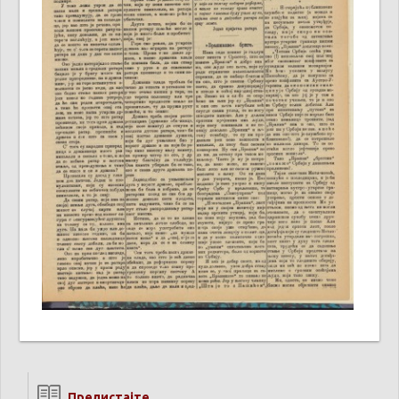
Прелистајте