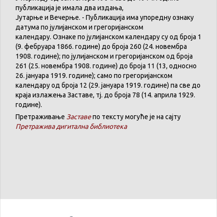
публикација
је
имала
два
издања
,
Јутарње
и
Вечерње
. -
Публикација
има
упоредну
ознаку
датума
по
јулијанском
и
грегоријанском
календару
.
Ознаке по јулијанском календару су од броја 1
(9. феб
р
уара 1866. године) до броја 260 (24. новембра
1908. године); по јулијанском и грегоријанском од броја
261 (25. новембра 1908. године) до броја 11 (13, односно
26. јануара 1919. године); само по грегоријанском
календару
од броја 12 (29. јануара 1919. године) па све до
краја излажења Заставе,
тј.
до броја 78 (14. априла 1929.
године).
Претраживање
Заставе
по тексту могуће је на сајту
Претражива дигитална библиотека