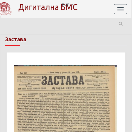
Дигитална БМС
ЋИР
Toggl
naviga
Застава