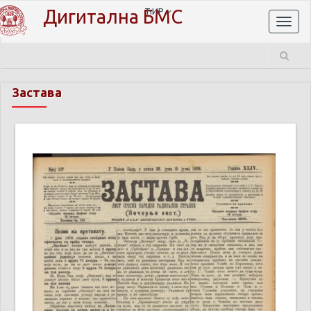
Дигитална БМС
ЋИР
Toggl
naviga
Застава