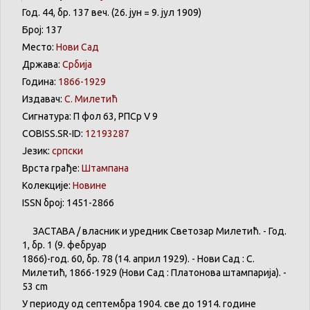
Год. 44, бр. 137 веч. (26. јун = 9. јул 1909)
Број: 137
Место:
Нови Сад
Држава:
Србија
Година:
1866-1929
Издавач:
С. Милетић
Сигнатура: П фол 63, РПСр V 9
COBISS.SR-ID:
12193287
Језик:
српски
Врста грађе:
Штампана
Колекције:
Новине
ISSN број: 1451-2866
ЗАСТАВА
/
власник
и
уредник
Светозар
Милетић
. - Год.
1,
бр
. 1 (9.
фебруар
1866)-год. 60,
бр
. 78 (14.
април
1929). -
Нови
Сад : С.
Милетић
, 1866-1929 (
Нови
Сад :
Платонова
штампарија
). -
53 cm
У
периоду
од
септембра
1904. све
до
1914.
године