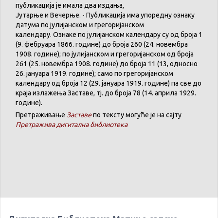
публикација
је
имала
два
издања
,
Јутарње
и
Вечерње
. -
Публикација
има
упоредну
ознаку
датума
по
јулијанском
и
грегоријанском
календару
.
Ознаке по јулијанском календару су од броја 1
(9. феб
р
уара 1866. године) до броја 260 (24. новембра
1908. године); по јулијанском и грегоријанском од броја
261 (25. новембра 1908. године) до броја 11 (13, односно
26. јануара 1919. године); само по грегоријанском
календару
од броја 12 (29. јануара 1919. године) па све до
краја излажења Заставе,
тј.
до броја 78 (14. априла 1929.
године).
Претраживање
Заставе
по тексту могуће је на сајту
Претражива дигитална библиотека