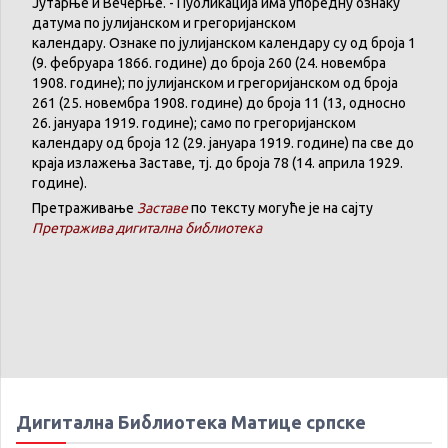
Јутарње
и
Вечерње
. -
Публикација
има
упоредну
ознаку
датума
по
јулијанском
и
грегоријанском
календару
.
Ознаке по јулијанском календару су од броја 1
(9. феб
р
уара 1866. године) до броја 260 (24. новембра
1908. године); по јулијанском и грегоријанском од броја
261 (25. новембра 1908. године) до броја 11 (13, односно
26. јануара 1919. године); само по грегоријанском
календару
од броја 12 (29. јануара 1919. године) па све до
краја излажења Заставе,
тј.
до броја 78 (14. априла 1929.
године).
Претраживање
Заставе
по тексту могуће је на сајту
Претражива дигитална библиотека
Дигитална Библиотека Матице српске