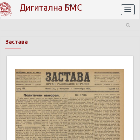
Дигитална БМС
ЋИР
Toggl
naviga
Застава