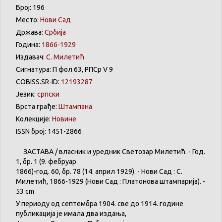
Број: 196
Место:
Нови Сад
Држава:
Србија
Година:
1866-1929
Издавач:
С. Милетић
Сигнатура: П фол 63, РПСр V 9
COBISS.SR-ID:
12193287
Језик:
српски
Врста грађе:
Штампана
Колекције:
Новине
ISSN број: 1451-2866
ЗАСТАВА
/
власник
и
уредник
Светозар
Милетић
. - Год.
1,
бр
. 1 (9.
фебруар
1866)-год. 60,
бр
. 78 (14.
април
1929). -
Нови
Сад : С.
Милетић
, 1866-1929 (
Нови
Сад :
Платонова
штампарија
). -
53 cm
У
периоду
од
септембра
1904. све
до
1914.
године
публикација
је
имала
два
издања
,