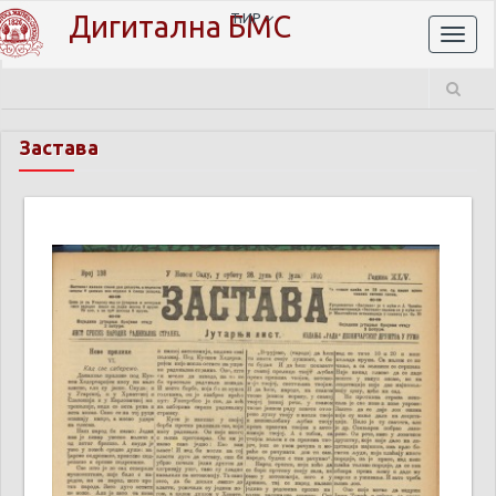
Дигитална БМС
ЋИР
Toggl
naviga
Застава