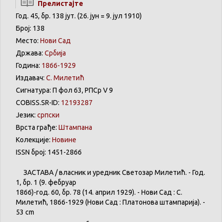
Прелистајте
Год. 45, бр. 138 јут. (26. јун = 9. јул 1910)
Број: 138
Место:
Нови Сад
Држава:
Србија
Година:
1866-1929
Издавач:
С. Милетић
Сигнатура: П фол 63, РПСр V 9
COBISS.SR-ID:
12193287
Језик:
српски
Врста грађе:
Штампана
Колекције:
Новине
ISSN број: 1451-2866
ЗАСТАВА
/
власник
и
уредник
Светозар
Милетић
. - Год.
1,
бр
. 1 (9.
фебруар
1866)-год. 60,
бр
. 78 (14.
април
1929). -
Нови
Сад : С.
Милетић
, 1866-1929 (
Нови
Сад :
Платонова
штампарија
). -
53 cm