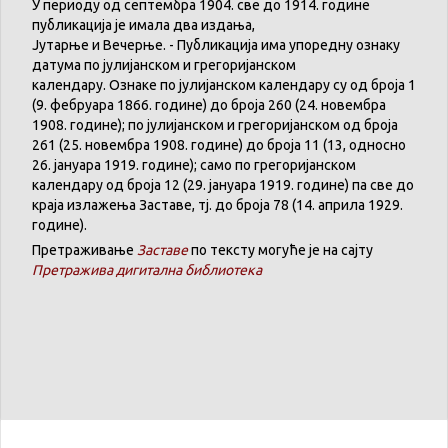
У
периоду
од
септембра
1904. све
до
1914.
године
публикација
је
имала
два
издања
,
Јутарње
и
Вечерње
. -
Публикација
има
упоредну
ознаку
датума
по
јулијанском
и
грегоријанском
календару
.
Ознаке по јулијанском календару су од броја 1
(9. феб
р
уара 1866. године) до броја 260 (24. новембра
1908. године); по јулијанском и грегоријанском од броја
261 (25. новембра 1908. године) до броја 11 (13, односно
26. јануара 1919. године); само по грегоријанском
календару
од броја 12 (29. јануара 1919. године) па све до
краја излажења Заставе,
тј.
до броја 78 (14. априла 1929.
године).
Претраживање
Заставе
по тексту могуће је на сајту
Претражива дигитална библиотека