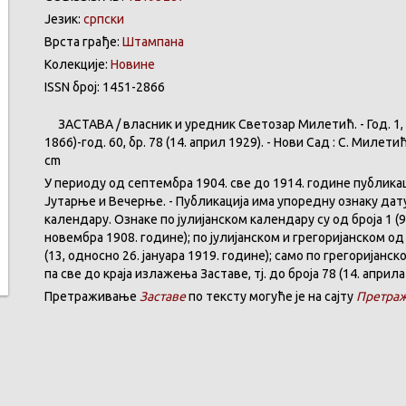
Језик:
српски
Врста грађе:
Штампана
Колекције:
Новине
ISSN број: 1451-2866
ЗАСТАВА
/
власник
и
уредник
Светозар
Милетић
. - Год. 1,
1866)-год. 60,
бр
. 78 (14.
април
1929). -
Нови
Сад : С.
Милети
cm
У
периоду
од
септембра
1904. све
до
1914.
године
публика
Јутарње
и
Вечерње
. -
Публикација
има
упоредну
ознаку
дат
календару
.
Ознаке по јулијанском календару су од броја 1 (9
новембра 1908. године); по јулијанском и грегоријанском од 
(13, односно 26. јануара 1919. године); само по грегоријанс
па све до краја излажења Заставе,
тј.
до броја 78 (14. априла
Претраживање
Заставе
по тексту могуће је на сајту
Претраж