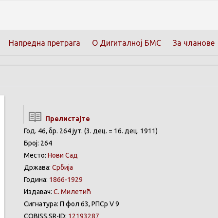
Напредна претрага
О Дигиталној БМС
За чланове
Прелистајте
Год. 46, бр. 264 јут. (3. дец. = 16. дец. 1911)
Број: 264
Место:
Нови Сад
Држава:
Србија
Година:
1866-1929
Издавач:
С. Милетић
Сигнатура: П фол 63, РПСр V 9
COBISS.SR-ID:
12193287