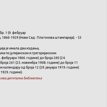
бр
. 1 (9.
фебруар
ћ
, 1866-1929 (
Нови
Сад :
Платонова
штампарија
). - 53
ција
је
имала
два
издања
,
ума
по
јулијанском
и
грегоријанском
. феб
р
уара 1866. године) до броја 260 (24.
броја 261 (25. новембра 1908. године) до броја 11
ком
календару
од броја 12 (29. јануара 1919. године)
 1929. године).
ива дигитална библиотека