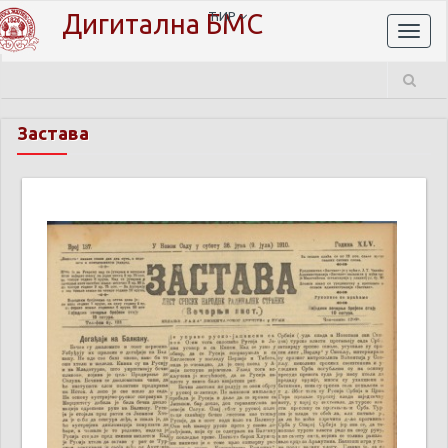
Дигитална БМС
ЋИР
Toggl
naviga
Застава