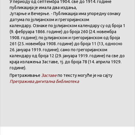
У
периоду
од
септембра
1904. све
до
1914.
године
публикација
је
имала
два
издања
,
Јутарње
и
Вечерње
. -
Публикација
има
упоредну
ознаку
датума
по
јулијанском
и
грегоријанском
календару
.
Ознаке по јулијанском календару су од броја 1
(9. феб
р
уара 1866. године) до броја 260 (24. новембра
1908. године); по јулијанском и грегоријанском од броја
261 (25. новембра 1908. године) до броја 11 (13, односно
26. јануара 1919. године); само по грегоријанском
календару
од броја 12 (29. јануара 1919. године) па све до
краја излажења Заставе,
тј.
до броја 78 (14. априла 1929.
године).
Претраживање
Заставе
по тексту могуће је на сајту
Претражива дигитална библиотека