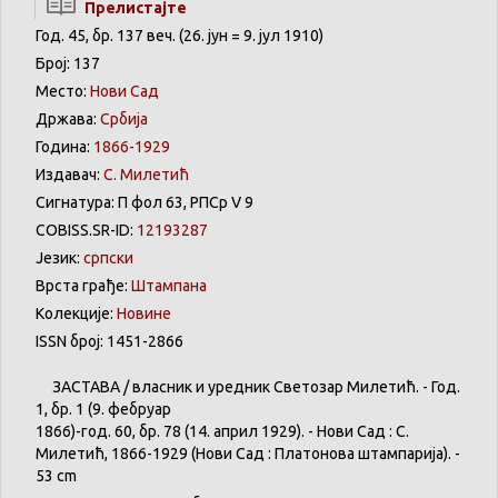
Прелистајте
Год. 45, бр. 137 веч. (26. јун = 9. јул 1910)
Број: 137
Место:
Нови Сад
Држава:
Србија
Година:
1866-1929
Издавач:
С. Милетић
Сигнатура: П фол 63, РПСр V 9
COBISS.SR-ID:
12193287
Језик:
српски
Врста грађе:
Штампана
Колекције:
Новине
ISSN број: 1451-2866
ЗАСТАВА
/
власник
и
уредник
Светозар
Милетић
. - Год.
1,
бр
. 1 (9.
фебруар
1866)-год. 60,
бр
. 78 (14.
април
1929). -
Нови
Сад : С.
Милетић
, 1866-1929 (
Нови
Сад :
Платонова
штампарија
). -
53 cm