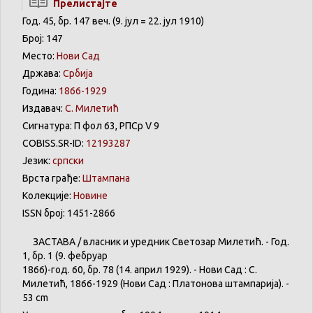
Прелистајте
Год. 45, бр. 147 веч. (9. јул = 22. јул 1910)
Број: 147
Место:
Нови Сад
Држава:
Србија
Година:
1866-1929
Издавач:
С. Милетић
Сигнатура: П фол 63, РПСр V 9
COBISS.SR-ID:
12193287
Језик:
српски
Врста грађе:
Штампана
Колекције:
Новине
ISSN број: 1451-2866
ЗАСТАВА
/
власник
и
уредник
Светозар
Милетић
. - Год.
1,
бр
. 1 (9.
фебруар
1866)-год. 60,
бр
. 78 (14.
април
1929). -
Нови
Сад : С.
Милетић
, 1866-1929 (
Нови
Сад :
Платонова
штампарија
). -
53 cm