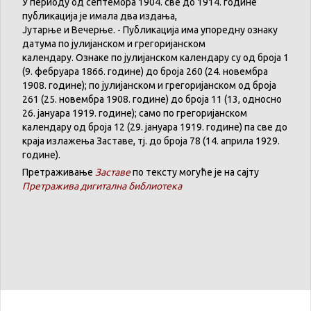
У
периоду
од
септембра
1904. све
до
1914.
године
публикација
је
имала
два
издања
,
Јутарње
и
Вечерње
. -
Публикација
има
упоредну
ознаку
датума
по
јулијанском
и
грегоријанском
календару
.
Ознаке по јулијанском календару су од броја 1
(9. феб
р
уара 1866. године) до броја 260 (24. новембра
1908. године); по јулијанском и грегоријанском од броја
261 (25. новембра 1908. године) до броја 11 (13, односно
26. јануара 1919. године); само по грегоријанском
календару
од броја 12 (29. јануара 1919. године) па све до
краја излажења Заставе,
тј.
до броја 78 (14. априла 1929.
године).
Претраживање
Заставе
по тексту могуће је на сајту
Претражива дигитална библиотека