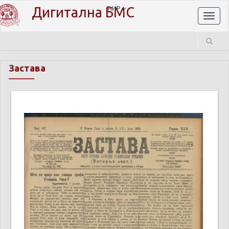
Дигитална БМС
ЋИР
Toggl
naviga
Застава