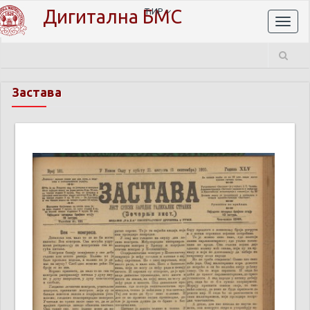
Дигитална БМС
ЋИР
Toggl
naviga
Застава