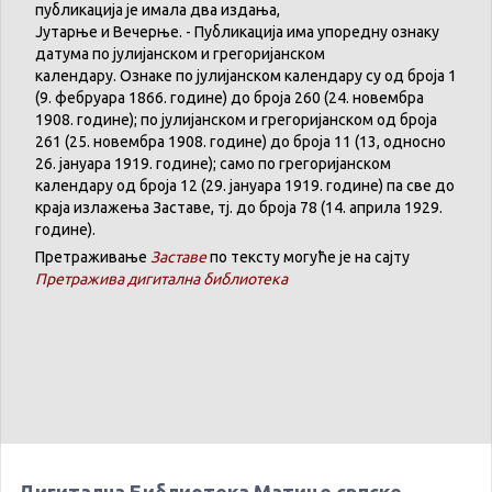
публикација
је
имала
два
издања
,
Јутарње
и
Вечерње
. -
Публикација
има
упоредну
ознаку
датума
по
јулијанском
и
грегоријанском
календару
.
Ознаке по јулијанском календару су од броја 1
(9. феб
р
уара 1866. године) до броја 260 (24. новембра
1908. године); по јулијанском и грегоријанском од броја
261 (25. новембра 1908. године) до броја 11 (13, односно
26. јануара 1919. године); само по грегоријанском
календару
од броја 12 (29. јануара 1919. године) па све до
краја излажења Заставе,
тј.
до броја 78 (14. априла 1929.
године).
Претраживање
Заставе
по тексту могуће је на сајту
Претражива дигитална библиотека