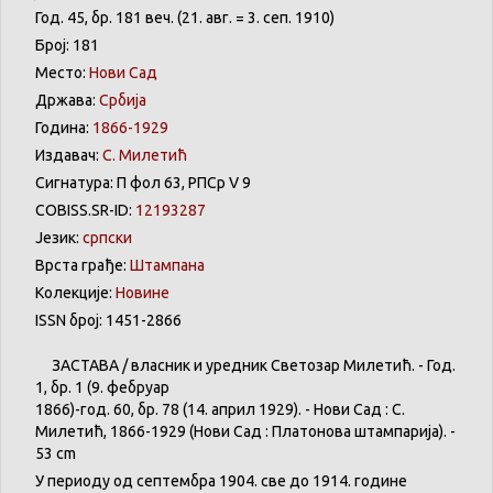
Год. 45, бр. 181 веч. (21. авг. = 3. сеп. 1910)
Број: 181
Место:
Нови Сад
Држава:
Србија
Година:
1866-1929
Издавач:
С. Милетић
Сигнатура: П фол 63, РПСр V 9
COBISS.SR-ID:
12193287
Језик:
српски
Врста грађе:
Штампана
Колекције:
Новине
ISSN број: 1451-2866
ЗАСТАВА
/
власник
и
уредник
Светозар
Милетић
. - Год.
1,
бр
. 1 (9.
фебруар
1866)-год. 60,
бр
. 78 (14.
април
1929). -
Нови
Сад : С.
Милетић
, 1866-1929 (
Нови
Сад :
Платонова
штампарија
). -
53 cm
У
периоду
од
септембра
1904. све
до
1914.
године