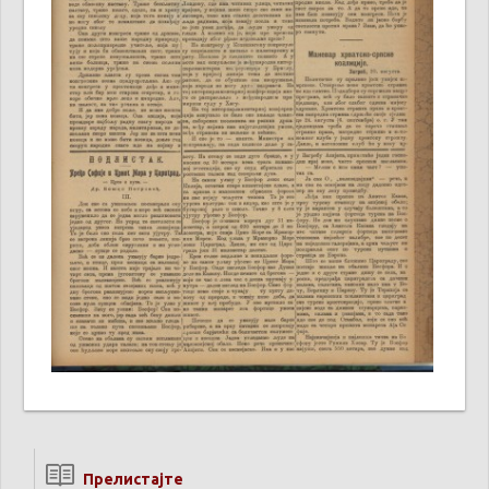
Прелистајте