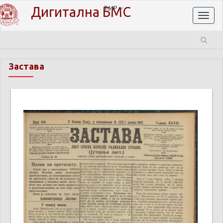
Дигитална БМС
ЋИР
Toggl
naviga
Застава