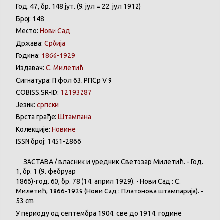
Год. 47, бр. 148 јут. (9. јул = 22. јул 1912)
Број: 148
Место:
Нови Сад
Држава:
Србија
Година:
1866-1929
Издавач:
С. Милетић
Сигнатура: П фол 63, РПСр V 9
COBISS.SR-ID:
12193287
Језик:
српски
Врста грађе:
Штампана
Колекције:
Новине
ISSN број: 1451-2866
ЗАСТАВА
/
власник
и
уредник
Светозар
Милетић
. - Год.
1,
бр
. 1 (9.
фебруар
1866)-год. 60,
бр
. 78 (14.
април
1929). -
Нови
Сад : С.
Милетић
, 1866-1929 (
Нови
Сад :
Платонова
штампарија
). -
53 cm
У
периоду
од
септембра
1904. све
до
1914.
године