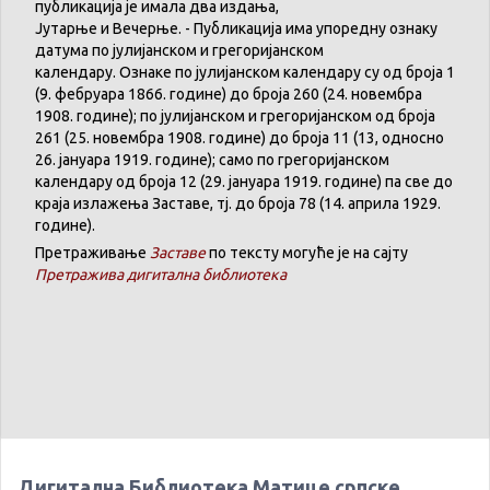
публикација
је
имала
два
издања
,
Јутарње
и
Вечерње
. -
Публикација
има
упоредну
ознаку
датума
по
јулијанском
и
грегоријанском
календару
.
Ознаке по јулијанском календару су од броја 1
(9. феб
р
уара 1866. године) до броја 260 (24. новембра
1908. године); по јулијанском и грегоријанском од броја
261 (25. новембра 1908. године) до броја 11 (13, односно
26. јануара 1919. године); само по грегоријанском
календару
од броја 12 (29. јануара 1919. године) па све до
краја излажења Заставе,
тј.
до броја 78 (14. априла 1929.
године).
Претраживање
Заставе
по тексту могуће је на сајту
Претражива дигитална библиотека
Дигитална Библиотека Матице српске