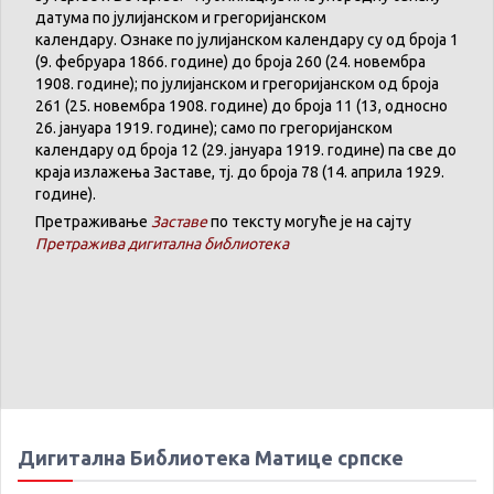
датума
по
јулијанском
и
грегоријанском
календару
.
Ознаке по јулијанском календару су од броја 1
(9. феб
р
уара 1866. године) до броја 260 (24. новембра
1908. године); по јулијанском и грегоријанском од броја
261 (25. новембра 1908. године) до броја 11 (13, односно
26. јануара 1919. године); само по грегоријанском
календару
од броја 12 (29. јануара 1919. године) па све до
краја излажења Заставе,
тј.
до броја 78 (14. априла 1929.
године).
Претраживање
Заставе
по тексту могуће је на сајту
Претражива дигитална библиотека
Дигитална Библиотека Матице српске