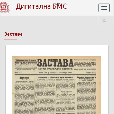
Дигитална БМС
ЋИР
Toggl
naviga
Застава