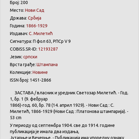
Број: 200
Место:
Нови Сад
Држава:
Србија
Година:
1866-1929
Издавач:
С. Милетић
Сигнатура: П фол 63, РПСр V 9
COBISS.SR-ID:
12193287
Језик:
српски
Врста грађе:
Штампана
Колекције:
Новине
ISSN број: 1451-2866
ЗАСТАВА
/
власник
и
уредник
Светозар
Милетић
. - Год.
1,
бр
. 1 (9.
фебруар
1866)-год. 60,
бр
. 78 (14.
април
1929). -
Нови
Сад : С.
Милетић
, 1866-1929 (
Нови
Сад :
Платонова
штампарија
). -
53 cm
У
периоду
од
септембра
1904. све
до
1914.
године
публикација
је
имала
два
издања
,
Јутарње
и
Вечерње
. -
Публикација
има
упоредну
ознаку