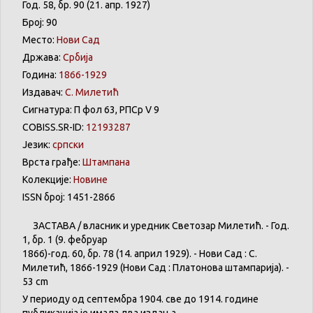
Год. 58, бр. 90 (21. апр. 1927)
Број: 90
Место:
Нови Сад
Држава:
Србија
Година:
1866-1929
Издавач:
С. Милетић
Сигнатура: П фол 63, РПСр V 9
COBISS.SR-ID:
12193287
Језик:
српски
Врста грађе:
Штампана
Колекције:
Новине
ISSN број: 1451-2866
ЗАСТАВА
/
власник
и
уредник
Светозар
Милетић
. - Год.
1,
бр
. 1 (9.
фебруар
1866)-год. 60,
бр
. 78 (14.
април
1929). -
Нови
Сад : С.
Милетић
, 1866-1929 (
Нови
Сад :
Платонова
штампарија
). -
53 cm
У
периоду
од
септембра
1904. све
до
1914.
године