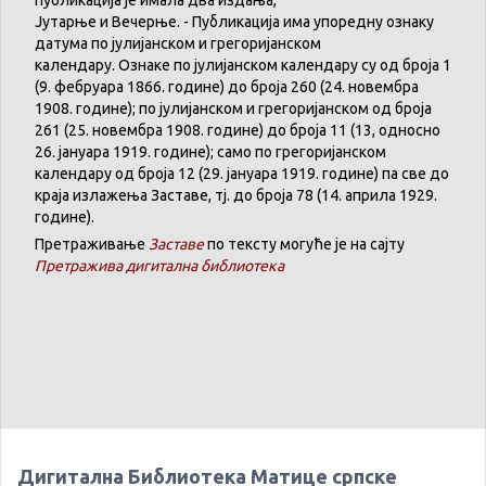
публикација
је
имала
два
издања
,
Јутарње
и
Вечерње
. -
Публикација
има
упоредну
ознаку
датума
по
јулијанском
и
грегоријанском
календару
.
Ознаке по јулијанском календару су од броја 1
(9. феб
р
уара 1866. године) до броја 260 (24. новембра
1908. године); по јулијанском и грегоријанском од броја
261 (25. новембра 1908. године) до броја 11 (13, односно
26. јануара 1919. године); само по грегоријанском
календару
од броја 12 (29. јануара 1919. године) па све до
краја излажења Заставе,
тј.
до броја 78 (14. априла 1929.
године).
Претраживање
Заставе
по тексту могуће је на сајту
Претражива дигитална библиотека
Дигитална Библиотека Матице српске