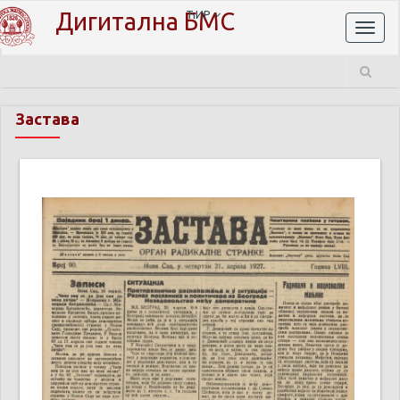
Дигитална БМС
ЋИР
Toggl
naviga
Застава