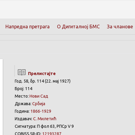
Напредна претрага
О Дигиталној БМС
За чланове
Прелистајте
Год. 58, бр. 114 (22. мај 1927)
Број: 114
Место:
Нови Сад
Држава:
Србија
Година:
1866-1929
Издавач:
С. Милетић
Сигнатура: П фол 63, РПСр V 9
COBISS.SR-ID:
12193287