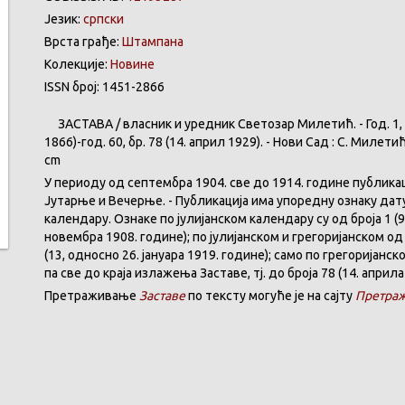
Језик:
српски
Врста грађе:
Штампана
Колекције:
Новине
ISSN број: 1451-2866
ЗАСТАВА
/
власник
и
уредник
Светозар
Милетић
. - Год. 1,
1866)-год. 60,
бр
. 78 (14.
април
1929). -
Нови
Сад : С.
Милети
cm
У
периоду
од
септембра
1904. све
до
1914.
године
публика
Јутарње
и
Вечерње
. -
Публикација
има
упоредну
ознаку
дат
календару
.
Ознаке по јулијанском календару су од броја 1 (9
новембра 1908. године); по јулијанском и грегоријанском од 
(13, односно 26. јануара 1919. године); само по грегоријанс
па све до краја излажења Заставе,
тј.
до броја 78 (14. априла
Претраживање
Заставе
по тексту могуће је на сајту
Претраж