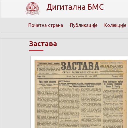
Дигитална БМС
Почетна страна
Публикације
Колекције
Застава