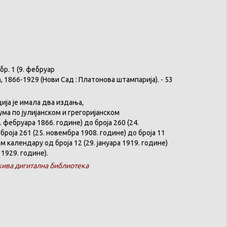
бр
. 1 (9.
фебруар
ћ
, 1866-1929 (
Нови
Сад :
Платонова
штампарија
). - 53
ција
је
имала
два
издања
,
ума
по
јулијанском
и
грегоријанском
. феб
р
уара 1866. године) до броја 260 (24.
броја 261 (25. новембра 1908. године) до броја 11
ком
календару
од броја 12 (29. јануара 1919. године)
 1929. године).
ива дигитална библиотека