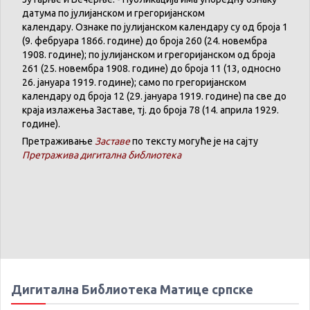
датума
по
јулијанском
и
грегоријанском
календару
.
Ознаке по јулијанском календару су од броја 1
(9. феб
р
уара 1866. године) до броја 260 (24. новембра
1908. године); по јулијанском и грегоријанском од броја
261 (25. новембра 1908. године) до броја 11 (13, односно
26. јануара 1919. године); само по грегоријанском
календару
од броја 12 (29. јануара 1919. године) па све до
краја излажења Заставе,
тј.
до броја 78 (14. априла 1929.
године).
Претраживање
Заставе
по тексту могуће је на сајту
Претражива дигитална библиотека
Дигитална Библиотека Матице српске