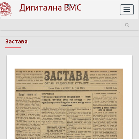
Дигитална БМС
ЋИР
Toggl
naviga
Застава