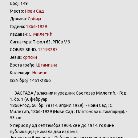
Број: 149
Место:
Нови Сад
Држава:
Србија
Година:
1866-1929
Издавач:
С. Милетић
Сигнатура: П фол 63, РПСр V 9
COBISS.SR-ID:
12193287
Језик:
српски
Врста грађе:
Штампана
Колекције:
Новине
ISSN број: 1451-2866
ЗАСТАВА
/
власник
и
уредник
Светозар
Милетић
. - Год.
1,
бр
. 1 (9.
фебруар
1866)-год. 60,
бр
. 78 (14.
април
1929). -
Нови
Сад : С.
Милетић
, 1866-1929 (
Нови
Сад :
Платонова
штампарија
). -
53 cm
У
периоду
од
септембра
1904. све
до
1914.
године
публикација
је
имала
два
издања
,
Јутарње
и
Вечерње
. -
Публикација
има
упоредну
ознаку