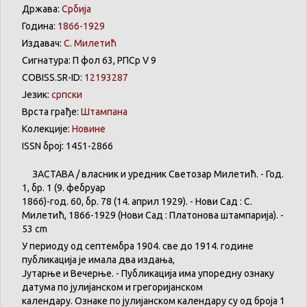
Држава:
Србија
Година:
1866-1929
Издавач:
С. Милетић
Сигнатура: П фол 63, РПСр V 9
COBISS.SR-ID:
12193287
Језик:
српски
Врста грађе:
Штампана
Колекције:
Новине
ISSN број: 1451-2866
ЗАСТАВА
/
власник
и
уредник
Светозар
Милетић
. - Год.
1,
бр
. 1 (9.
фебруар
1866)-год. 60,
бр
. 78 (14.
април
1929). -
Нови
Сад : С.
Милетић
, 1866-1929 (
Нови
Сад :
Платонова
штампарија
). -
53 cm
У
периоду
од
септембра
1904. све
до
1914.
године
публикација
је
имала
два
издања
,
Јутарње
и
Вечерње
. -
Публикација
има
упоредну
ознаку
датума
по
јулијанском
и
грегоријанском
календару
.
Ознаке по јулијанском календару су од броја 1