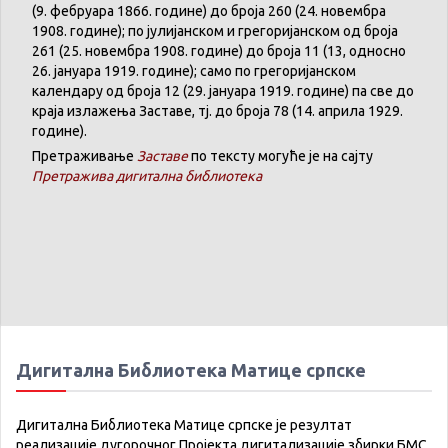
(9. феб
р
уара 1866. године) до броја 260 (24. новембра
1908. године); по јулијанском и грегоријанском од броја
261 (25. новембра 1908. године) до броја 11 (13, односно
26. јануара 1919. године); само по грегоријанском
календару
од броја 12 (29. јануара 1919. године) па све до
краја излажења Заставе,
тј.
до броја 78 (14. априла 1929.
године).
Претраживање
Заставе
по тексту могуће је на сајту
Претражива дигитална библиотека
Дигитална Библиотека Матице српске
Дигитална Библиотека Матице српске је резултат
реализације дугорочног Пројекта дигитализације збирки БМС