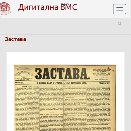
Дигитална БМС
ЋИР
Toggl
naviga
Застава