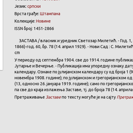
Језик:
српски
Врста грађе:
Штампана
Колекције:
Новине
ISSN број: 1451-2866
ЗАСТАВА
/
власник
и
уредник
Светозар
Милетић
. - Год. 1,
1866)-год. 60,
бр
. 78 (14.
април
1929). -
Нови
Сад : С.
Милети
cm
У
периоду
од
септембра
1904. све
до
1914.
године
публика
Јутарње
и
Вечерње
. -
Публикација
има
упоредну
ознаку
дат
календару
.
Ознаке по јулијанском календару су од броја 1 (9
новембра 1908. године); по јулијанском и грегоријанском од 
(13, односно 26. јануара 1919. године); само по грегоријанс
па све до краја излажења Заставе,
тј.
до броја 78 (14. априла
Претраживање
Заставе
по тексту могуће је на сајту
Претраж