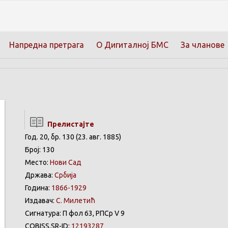
Напредна претрага
О Дигиталној БМС
За чланове
Прелистајте
Год. 20, бр. 130 (23. авг. 1885)
Број: 130
Место:
Нови Сад
Држава:
Србија
Година:
1866-1929
Издавач:
С. Милетић
Сигнатура: П фол 63, РПСр V 9
COBISS.SR-ID:
12193287