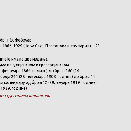
бр
. 1 (9.
фебруар
ћ
, 1866-1929 (
Нови
Сад :
Платонова
штампарија
). - 53
ција
је
имала
два
издања
,
ума
по
јулијанском
и
грегоријанском
. феб
р
уара 1866. године) до броја 260 (24.
броја 261 (25. новембра 1908. године) до броја 11
ком
календару
од броја 12 (29. јануара 1919. године)
 1929. године).
ива дигитална библиотека