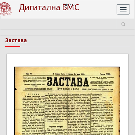
Дигитална БМС
ЋИР
Toggl
naviga
Застава