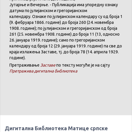
Јутарње
и
Вечерње
. -
Публикација
има
упоредну
ознаку
датума
по
јулијанском
и
грегоријанском
календару
.
Ознаке по јулијанском календару су од броја 1
(9. феб
р
уара 1866. године) до броја 260 (24. новембра
1908. године); по јулијанском и грегоријанском од броја
261 (25. новембра 1908. године) до броја 11 (13, односно
26. јануара 1919. године); само по грегоријанском
календару
од броја 12 (29. јануара 1919. године) па све до
краја излажења Заставе,
тј.
до броја 78 (14. априла 1929.
године).
Претраживање
Заставе
по тексту могуће је на сајту
Претражива дигитална библиотека
Дигитална Библиотека Матице српске