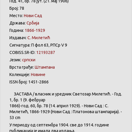
Год. 41, бр. 78 јут. (21. мај 1906)
Број: 78
Место:
Нови Сад
Држава:
Србија
Година:
1866-1929
Издавач:
С. Милетић
Сигнатура: П фол 63, РПСр V 9
COBISS.SR-ID:
12193287
Језик:
српски
Врста грађе:
Штампана
Колекције:
Новине
ISSN број: 1451-2866
ЗАСТАВА
/
власник
и
уредник
Светозар
Милетић
. - Год.
1,
бр
. 1 (9.
фебруар
1866)-год. 60,
бр
. 78 (14.
април
1929). -
Нови
Сад : С.
Милетић
, 1866-1929 (
Нови
Сад :
Платонова
штампарија
). -
53 cm
У
периоду
од
септембра
1904. све
до
1914.
године
публикација
је
имала
два
издања
,