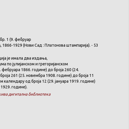
бр
. 1 (9.
фебруар
ћ
, 1866-1929 (
Нови
Сад :
Платонова
штампарија
). - 53
ција
је
имала
два
издања
,
ума
по
јулијанском
и
грегоријанском
. феб
р
уара 1866. године) до броја 260 (24.
броја 261 (25. новембра 1908. године) до броја 11
ком
календару
од броја 12 (29. јануара 1919. године)
 1929. године).
ива дигитална библиотека