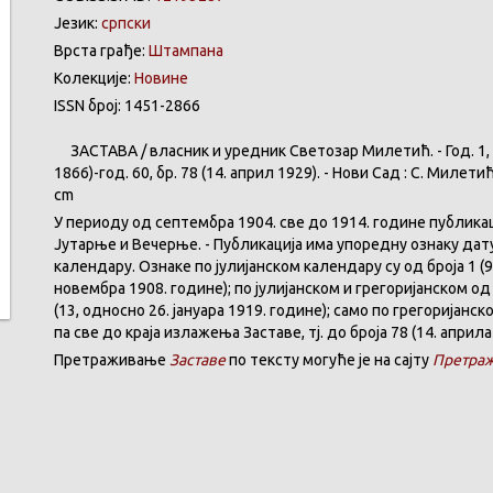
Језик:
српски
Врста грађе:
Штампана
Колекције:
Новине
ISSN број: 1451-2866
ЗАСТАВА
/
власник
и
уредник
Светозар
Милетић
. - Год. 1,
1866)-год. 60,
бр
. 78 (14.
април
1929). -
Нови
Сад : С.
Милети
cm
У
периоду
од
септембра
1904. све
до
1914.
године
публика
Јутарње
и
Вечерње
. -
Публикација
има
упоредну
ознаку
дат
календару
.
Ознаке по јулијанском календару су од броја 1 (9
новембра 1908. године); по јулијанском и грегоријанском од 
(13, односно 26. јануара 1919. године); само по грегоријанс
па све до краја излажења Заставе,
тј.
до броја 78 (14. априла
Претраживање
Заставе
по тексту могуће је на сајту
Претраж