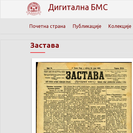
Дигитална БМС
Почетна страна
Публикације
Колекције
Застава