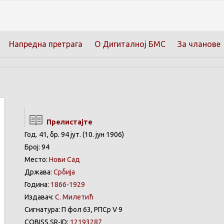
Напредна претрага
О Дигиталној БМС
За чланове
Прелистајте
Год. 41, бр. 94 јут. (10. јун 1906)
Број: 94
Место:
Нови Сад
Држава:
Србија
Година:
1866-1929
Издавач:
С. Милетић
Сигнатура: П фол 63, РПСр V 9
COBISS.SR-ID:
12193287