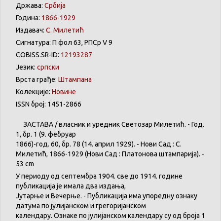
Држава:
Србија
Година:
1866-1929
Издавач:
С. Милетић
Сигнатура: П фол 63, РПСр V 9
COBISS.SR-ID:
12193287
Језик:
српски
Врста грађе:
Штампана
Колекције:
Новине
ISSN број: 1451-2866
ЗАСТАВА
/
власник
и
уредник
Светозар
Милетић
. - Год.
1,
бр
. 1 (9.
фебруар
1866)-год. 60,
бр
. 78 (14.
април
1929). -
Нови
Сад : С.
Милетић
, 1866-1929 (
Нови
Сад :
Платонова
штампарија
). -
53 cm
У
периоду
од
септембра
1904. све
до
1914.
године
публикација
је
имала
два
издања
,
Јутарње
и
Вечерње
. -
Публикација
има
упоредну
ознаку
датума
по
јулијанском
и
грегоријанском
календару
.
Ознаке по јулијанском календару су од броја 1