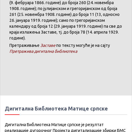
(9. феб
р
уара 1866. године) до броја 260 (24. новембра
1908. године); по јулијанском и грегоријанском од броја
261 (25. новембра 1908. године) до броја 11 (13, односно
26. јануара 1919. године); само по грегоријанском
календару
од броја 12 (29. јануара 1919. године) па све до
краја излажења Заставе,
тј.
до броја 78 (14. априла 1929.
године).
Претраживање
Заставе
по тексту могуће је на сајту
Претражива дигитална библиотека
Дигитална Библиотека Матице српске
Дигитална Библиотека Матице српске је резултат
реализације дугорочног Пројекта дигитализације збирки БМС