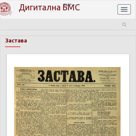
Дигитална БМС
ЋИР
Toggl
naviga
Застава