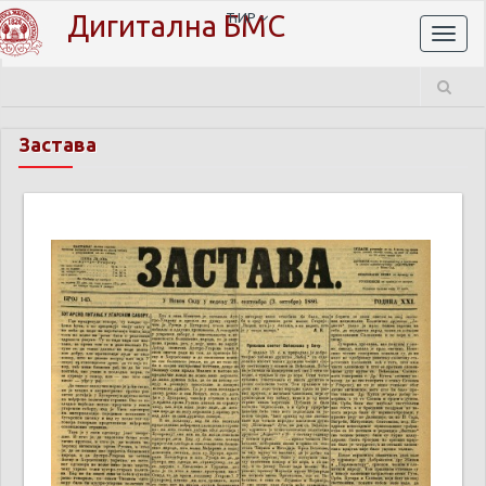
Дигитална БМС
ЋИР
Toggl
naviga
Застава