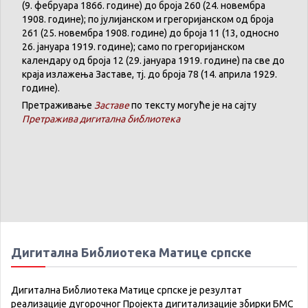
(9. феб
р
уара 1866. године) до броја 260 (24. новембра
1908. године); по јулијанском и грегоријанском од броја
261 (25. новембра 1908. године) до броја 11 (13, односно
26. јануара 1919. године); само по грегоријанском
календару
од броја 12 (29. јануара 1919. године) па све до
краја излажења Заставе,
тј.
до броја 78 (14. априла 1929.
године).
Претраживање
Заставе
по тексту могуће је на сајту
Претражива дигитална библиотека
Дигитална Библиотека Матице српске
Дигитална Библиотека Матице српске је резултат
реализације дугорочног Пројекта дигитализације збирки БМС