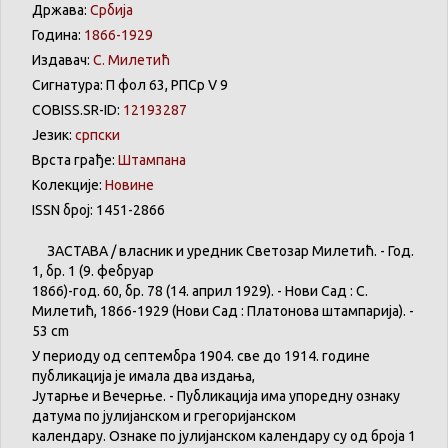
Држава:
Србија
Година:
1866-1929
Издавач:
С. Милетић
Сигнатура: П фол 63, РПСр V 9
COBISS.SR-ID:
12193287
Језик:
српски
Врста грађе:
Штампана
Колекције:
Новине
ISSN број: 1451-2866
ЗАСТАВА
/
власник
и
уредник
Светозар
Милетић
. - Год.
1,
бр
. 1 (9.
фебруар
1866)-год. 60,
бр
. 78 (14.
април
1929). -
Нови
Сад : С.
Милетић
, 1866-1929 (
Нови
Сад :
Платонова
штампарија
). -
53 cm
У
периоду
од
септембра
1904. све
до
1914.
године
публикација
је
имала
два
издања
,
Јутарње
и
Вечерње
. -
Публикација
има
упоредну
ознаку
датума
по
јулијанском
и
грегоријанском
календару
.
Ознаке по јулијанском календару су од броја 1