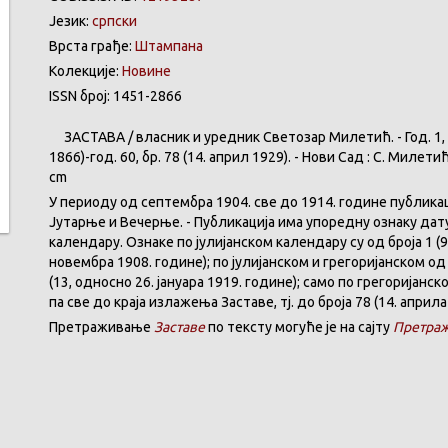
Језик:
српски
Врста грађе:
Штампана
Колекције:
Новине
ISSN број: 1451-2866
ЗАСТАВА
/
власник
и
уредник
Светозар
Милетић
. - Год. 1,
1866)-год. 60,
бр
. 78 (14.
април
1929). -
Нови
Сад : С.
Милети
cm
У
периоду
од
септембра
1904. све
до
1914.
године
публика
Јутарње
и
Вечерње
. -
Публикација
има
упоредну
ознаку
дат
календару
.
Ознаке по јулијанском календару су од броја 1 (9
новембра 1908. године); по јулијанском и грегоријанском од 
(13, односно 26. јануара 1919. године); само по грегоријанс
па све до краја излажења Заставе,
тј.
до броја 78 (14. априла
Претраживање
Заставе
по тексту могуће је на сајту
Претраж