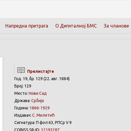
Напредна претрага
О Дигиталној БМС
За чланове
Прелистајте
Год. 19, бр. 129 (22. авг. 1884)
Број: 129
Место:
Нови Сад
Држава:
Србија
Година:
1866-1929
Издавач:
С. Милетић
Сигнатура: П фол 63, РПСр V 9
COBISS.SR-ID:
12193287