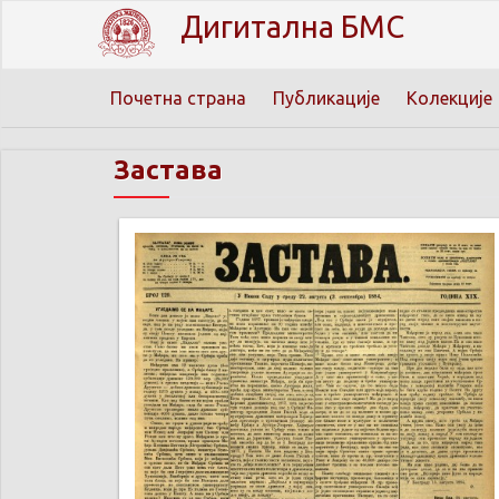
Дигитална БМС
Почетна страна
Публикације
Колекције
Застава