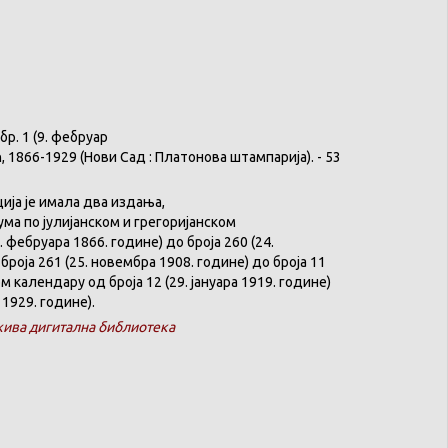
бр
. 1 (9.
фебруар
ћ
, 1866-1929 (
Нови
Сад :
Платонова
штампарија
). - 53
ција
је
имала
два
издања
,
ума
по
јулијанском
и
грегоријанском
. феб
р
уара 1866. године) до броја 260 (24.
броја 261 (25. новембра 1908. године) до броја 11
ком
календару
од броја 12 (29. јануара 1919. године)
 1929. године).
ива дигитална библиотека