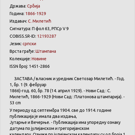
Држава:
Србија
Година:
1866-1929
Издавач:
С. Милетић
Сигнатура: П фол 63, РПСр V 9
COBISS.SR-ID:
12193287
Језик:
српски
Врста грађе:
Штампана
Колекције:
Новине
ISSN број: 1451-2866
ЗАСТАВА
/
власник
и
уредник
Светозар
Милетић
. - Год.
1,
бр
. 1 (9.
фебруар
1866)-год. 60,
бр
. 78 (14.
април
1929). -
Нови
Сад : С.
Милетић
, 1866-1929 (
Нови
Сад :
Платонова
штампарија
). -
53 cm
У
периоду
од
септембра
1904. све
до
1914.
године
публикација
је
имала
два
издања
,
Јутарње
и
Вечерње
. -
Публикација
има
упоредну
ознаку
датума
по
јулијанском
и
грегоријанском
календару
.
Ознаке по јулијанском календару су од броја 1