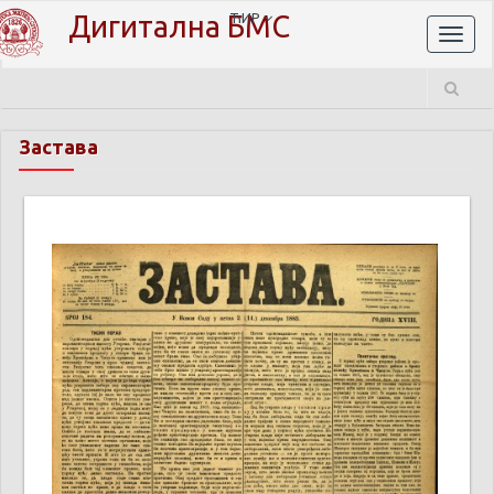
Дигитална БМС
ЋИР
Toggl
naviga
Застава