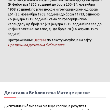
(9. феб
р
уара 1866. године) до броја 260 (24. новембра
1908. године); по јулијанском и грегоријанском од броја
261 (25. новембра 1908. године) до броја 11 (13, односно
26. јануара 1919. године); само по грегоријанском
календару
од броја 12 (29. јануара 1919. године) па све до
краја излажења Заставе,
тј.
до броја 78 (14. априла 1929.
године).
Претраживање
Заставе
по тексту могуће је на сајту
Претражива дигитална библиотека
Дигитална Библиотека Матице српске
Дигитална Библиотека Матице српске је резултат