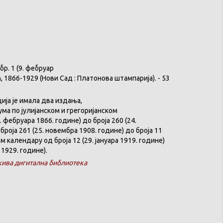
бр
. 1 (9.
фебруар
ћ
, 1866-1929 (
Нови
Сад :
Платонова
штампарија
). - 53
ција
је
имала
два
издања
,
ума
по
јулијанском
и
грегоријанском
. феб
р
уара 1866. године) до броја 260 (24.
броја 261 (25. новембра 1908. године) до броја 11
ком
календару
од броја 12 (29. јануара 1919. године)
 1929. године).
ива дигитална библиотека