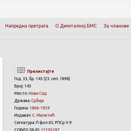
Напредна претрага
О Дигиталној БМС
За чланове
Прелистајте
Год. 33, бр. 143 (23. сеп. 1898)
Број: 143
Место:
Нови Сад
Држава:
Србија
Година:
1866-1929
Издавач:
С. Милетић
Сигнатура: П фол 63, РПСр V 9
COBISS.SR-ID:
12193287