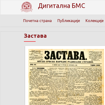
Дигитална БМС
Почетна страна
Публикације
Колекције
Застава