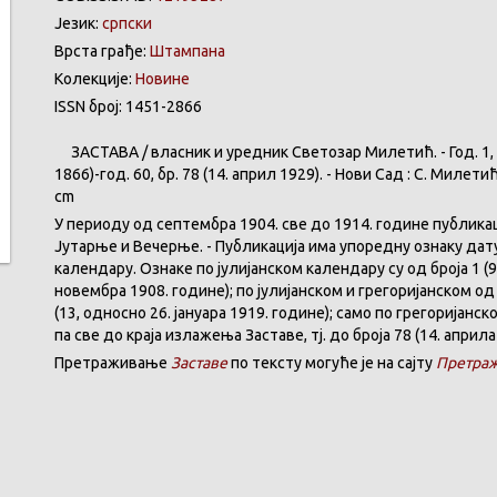
Језик:
српски
Врста грађе:
Штампана
Колекције:
Новине
ISSN број: 1451-2866
ЗАСТАВА
/
власник
и
уредник
Светозар
Милетић
. - Год. 1,
1866)-год. 60,
бр
. 78 (14.
април
1929). -
Нови
Сад : С.
Милети
cm
У
периоду
од
септембра
1904. све
до
1914.
године
публика
Јутарње
и
Вечерње
. -
Публикација
има
упоредну
ознаку
дат
календару
.
Ознаке по јулијанском календару су од броја 1 (9
новембра 1908. године); по јулијанском и грегоријанском од 
(13, односно 26. јануара 1919. године); само по грегоријанс
па све до краја излажења Заставе,
тј.
до броја 78 (14. априла
Претраживање
Заставе
по тексту могуће је на сајту
Претраж