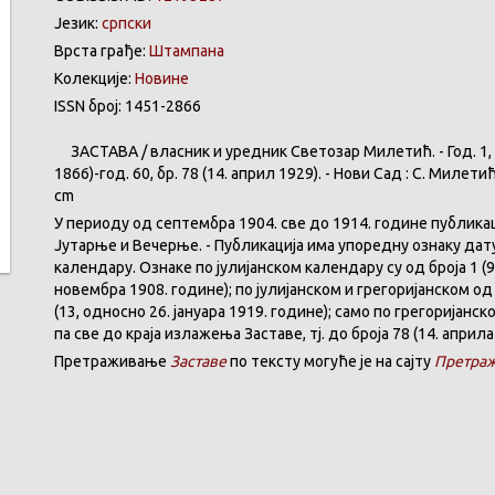
Језик:
српски
Врста грађе:
Штампана
Колекције:
Новине
ISSN број: 1451-2866
ЗАСТАВА
/
власник
и
уредник
Светозар
Милетић
. - Год. 1,
1866)-год. 60,
бр
. 78 (14.
април
1929). -
Нови
Сад : С.
Милети
cm
У
периоду
од
септембра
1904. све
до
1914.
године
публика
Јутарње
и
Вечерње
. -
Публикација
има
упоредну
ознаку
дат
календару
.
Ознаке по јулијанском календару су од броја 1 (9
новембра 1908. године); по јулијанском и грегоријанском од 
(13, односно 26. јануара 1919. године); само по грегоријанс
па све до краја излажења Заставе,
тј.
до броја 78 (14. априла
Претраживање
Заставе
по тексту могуће је на сајту
Претраж