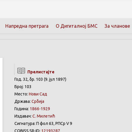
Напредна претрага
О Дигиталној БМС
За чланове
Прелистајте
Год. 32, бр. 103 (9. јул 1897)
Број: 103
Место:
Нови Сад
Држава:
Србија
Година:
1866-1929
Издавач:
С. Милетић
Сигнатура: П фол 63, РПСр V 9
COBISS.SR-ID:
12193287