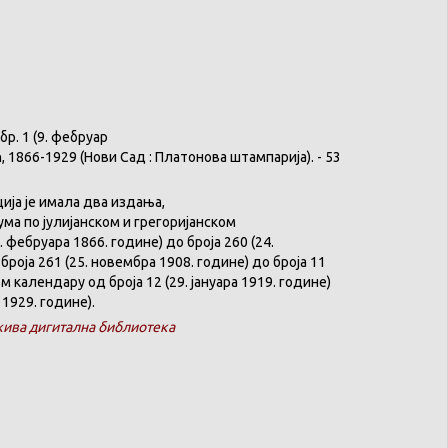
бр
. 1 (9.
фебруар
ћ
, 1866-1929 (
Нови
Сад :
Платонова
штампарија
). - 53
ција
је
имала
два
издања
,
ума
по
јулијанском
и
грегоријанском
. феб
р
уара 1866. године) до броја 260 (24.
броја 261 (25. новембра 1908. године) до броја 11
ком
календару
од броја 12 (29. јануара 1919. године)
 1929. године).
ива дигитална библиотека